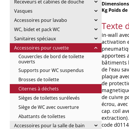
Receveurs et cabines de douche
Dimensions
Kg Poids de
Vasques
Accessoires pour lavabo
Texte 
WC, bidet et pack WC
in-wall av
Sanitaires spéciaux
activation
Accessoires pour cuvette
pneumatiqu
apportees a
Couvercles de bord de toilette
ouverts
bâtiments 
de l'eau sa
Supports pour WC suspendus
plaque avec
Brosses de toilette
de protecti
Citernes à déchets
magnetique 
de cuivre p
Sièges de toilettes surélevés
écrou, avec
Siège de WC avec ouverture
cap. coil a
Abattants de toilettes
extraction
code d0114
Accessoires pour la salle de bain