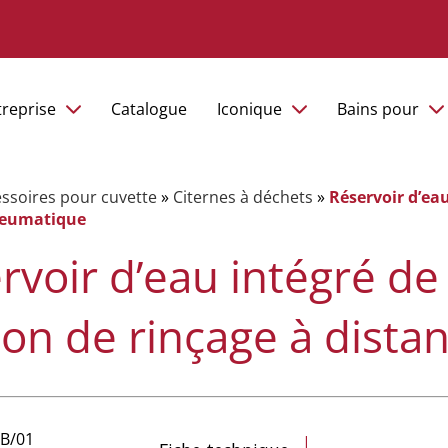
treprise
Catalogue
Iconique
Bains pour
ssoires pour cuvette
»
Citernes à déchets
»
Réservoir d’eau
neumatique
rvoir d’eau intégré de 
on de rinçage à dist
4B/01