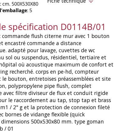
Fiche technique
: cm. 500X530X80
 l'emballage
: 5
de spécification D0114B/01
ec commande flush citerne mur avec 1 bouton
 et encastré commande a distance
e. adapté pour lavage, cuvettes de wc
u sol ou suspendus, résidentiel, tertiaire et
hôpital où acoustique maximum de confort et
ving recherché. corps en pe-hd, compteur
 le bouton, entretoises préassemblées et site
on, polypropylene pipe flush, complet
avec filtre diviseur de flux et conduit rigide
our le raccordement au tap, stop tap et brass
 m1 / 2" g et la protection de connexion fileté
vec bornes de vidange flexible (quick
). dimensions 500x530x80 mm. type goman
b / 01