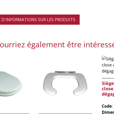
D'INFORMATIONS SUR LES PRODUITS
ourriez également être intéress
Siège
close
déga
Code
:
Dimen