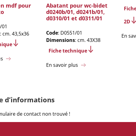
en mdf pour
Abatant pour wc-bidet
Fich
to
d0240b/01, d0241b/01,
d0310/01 et d0311/01
2D
/01
Code
: D0551/01
: cm. 43,5x36
En sav
Dimensions
: cm. 43X38
nique
Fiche technique
us
En savoir plus
 d’informations
ulaire de contact non trouvé !