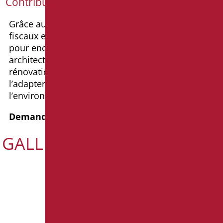
Contributions pour les particuliers
Grâce au décret n° 236 de 1989, des avantages
fiscaux et des déductions IRPEF ont été introduits
pour encourager l’élimination des obstacles
architecturaux, même dans le cas de la
rénovation d’une salle de bains existante afin de
l’adapter aux nouveaux besoins de
l’environnement familial.
Demande d’informations
GALLERY