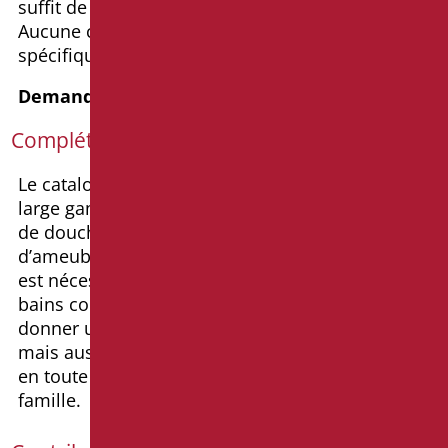
suffit de la connecter au système de plomberie.
Aucune compétence particulière ou expertise
spécifique n’est requise.
Demande d’informations
Complétez votre salle de bain
Le catalogue Goman® propose également la plus
large gamme de poignées de soutien, de sièges
de douche, d’accessoires de sécurité, d’aides
d’ameublement, de sanitaires et de tout ce qui
est nécessaire pour intégrer et rendre la salle de
bains confortable et sûre, non seulement pour
donner une égale dignité aux personnes âgées,
mais aussi pour la rendre élégante et utilisable
en toute sécurité et autonomie pour toute la
famille.