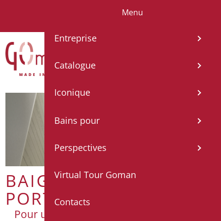
Menu
IT
EN
FR
ES
DE
Entreprise
Catalogue
Iconique
Bains pour
Perspectives
Virtual Tour Goman
BAIGNOIRES AVEC
PORTES
Contacts
Pour une sensation de total sécurité,