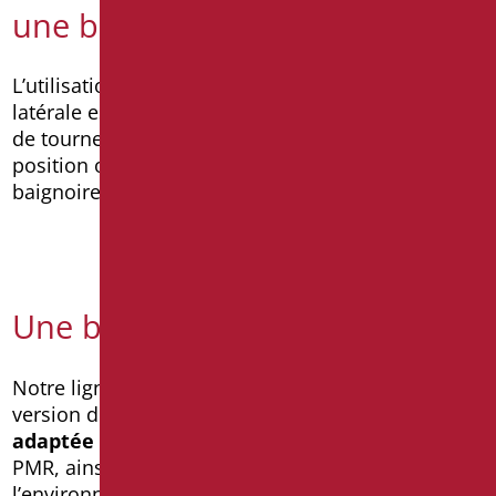
une baignoire avec une porte
L’utilisation d’une baignoire avec une porte
latérale est très simple : après s’être assis, il suffit
de tourner les jambes pour se retrouver dans la
position optimale et sûre, puis de remplir la
baignoire avec de l’eau.
Une baignoire sur mesure
Notre ligne Oasis vous permet de choisir la
version de
baignoire avec l’ouverture la plus
adaptée aux besoins
d’une personne âgée ou
PMR, ainsi qu’aux exigences d’espace dans
l’environnement où elle sera installée.