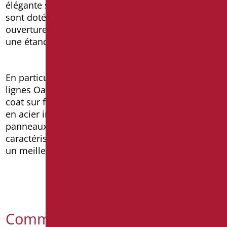
élégante série Goman pour la salle de bains
sont dotées d’une porte facile à utiliser avec une
ouverture pratique vers l’intérieur qui garantit
une étanchéité parfaite même dans le temps.
En particulier, les baignoires avec portes des
lignes Oasis et Doorex ont une structure en gel
coat sur fibre de verre, un châssis autoportant
en acier inoxydable, des pieds réglables et des
panneaux facilement amovibles. Cette dernière
caractéristique permet un meilleur entretien et
un meilleur nettoyage.
Comment utiliser