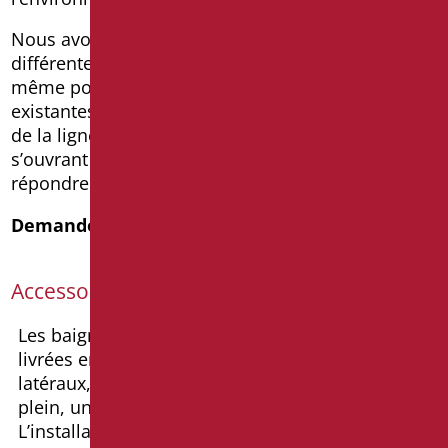
Nous avons des baignoires avec des portes de
différentes longueurs et dimensions, adaptables
même pour les rénovations de salles de bains
existantes. Pour tous les modèles de baignoires
de la ligne Oasis, la version avec la porte
s’ouvrant à droite et à gauche est disponible pour
répondre à tous les choix de positionnement.
Demande d’informations
Accessoires
Les baignoires avec portes de nos lignes sont
livrées en standard avec les deux panneaux
latéraux, une colonne de baignoire avec trop-
plein, un robinet et une douche amovible.
L’installation de notre baignoire est très simple, il