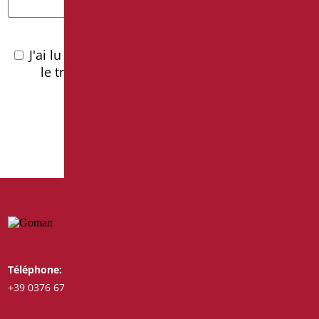
J'ai lu la
politique de confidentialité
et j'accepte
le traitement des données personnelles
Téléphone:
Whatsapp:
+39 0376 671780
+39 3487772308