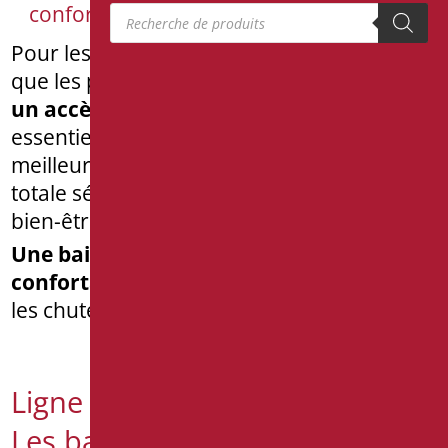
Recherche de produits
confort, détente et bien-être
Pour les personnes à mobilité réduite telles
que les personnes âgées et handicapées,
un accès rapide et sûr à la baignoire
est
essentiel. Les baignoires avec porte sont la
meilleure solution pour un sentiment de
totale sécurité totale, confort, détente et
bien-être.
Une baignoire avec porte a une assise
confortable
qui permet à l’individu d’éviter
les chutes dues à l’environnement glissant.
Ligne Oasis et Ligne Doorex :
Les baignoires avec portes de