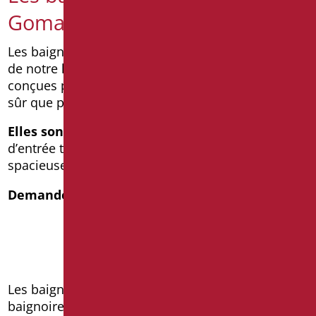
Goman
Les baignoires avec portes de notre ligne Oasis et
de notre ligne Doorex ont été spécialement
conçues pour rendre l’accès à la baignoire aussi
sûr que possible.
Elles sont
ergonomiques, avec une marche
d’entrée très basse et une assise confortable,
spacieuse et antidérapante.
Demande d’informations
Voir le catalogue
Les baignoires pour personnes âgées et les
baignoires pour personnes PMR de cette