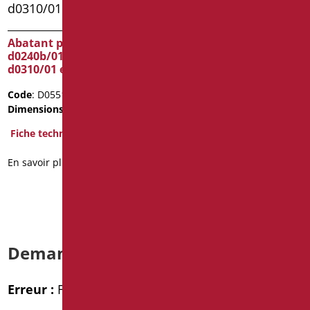
Étiers pour wc suspendu
open
Abatant pour wc-bidet
d0240b/01, d0241b/01,
Code
: D0188/01
d0310/01 et d0311/01
Dimensions
: cm. 46X32
Poids de l'emballage
: 3.2
Code
: D0551/01
Dimensions
: cm. 43X38
Fiche technique
Fiche technique
2D
En savoir plus
En savoir plus
Demande d’informations
Erreur :
Formulaire de contact non trouvé !