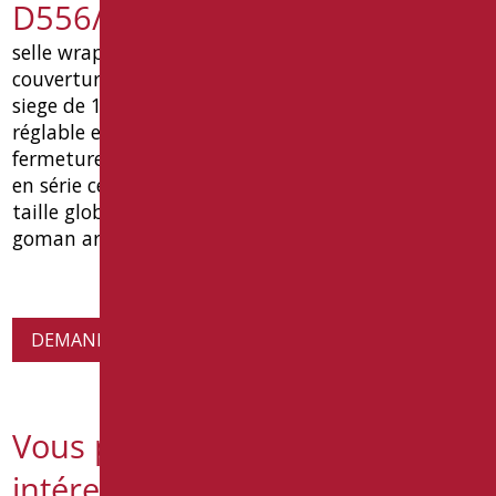
D556/01
selle wrap goman brevet avec total trou avant
couverture de céramique, avec ouverture avant
siege de 120 mm, made in duroplast. charnières
réglable en acier inoxydable avec boucle de
fermeture en douceur. seulement pour les navires
en série céramique handicapées ouverte goman.
taille globale: mm 380 (w) x 445 (p) x 40 (h). type:
goman article op-d556 / 01
DEMANDE D'INFORMATIONS SUR LES PRODUITS
Vous pourriez également être
intéressé par