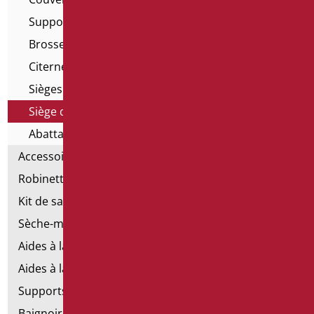
Supports pour WC suspendus
Brosses de toilette
Citernes à déchets
Sièges de toilettes surélevés
Siège de WC avec ouverture
Abattants de toilettes
Accessoires pour la salle de bain
Robinetterie
Kit de salle de bains standard
Sèche-mains électriques
Aides à la salle de bains d'émergence
Aides à la salle de bains en acier inoxydable
Supports de fixation pour les murs en placoplâtre
Baignoires avec porte