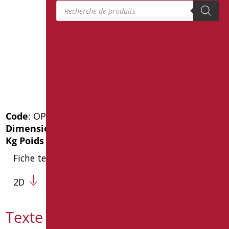
Recherche de produits
Code
: OP-D556/01
Dimensions
: cm. 44X38
Kg Poids de l'emballage
: 2.8
Fiche technique
2D
Texte de spécification OP-