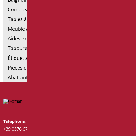
Composants de la main courante
Tables à langer
Meuble avec chaise pour salle de bains
Aides extractibles pour la salle de bains
Tabourets de douche
Étiquettes de salle de bain
Pièces détachées et petites pièces
Abattants et rehausses de toilettes
Téléphone:
Whatsapp:
+39 0376 671780
+39 3487772308