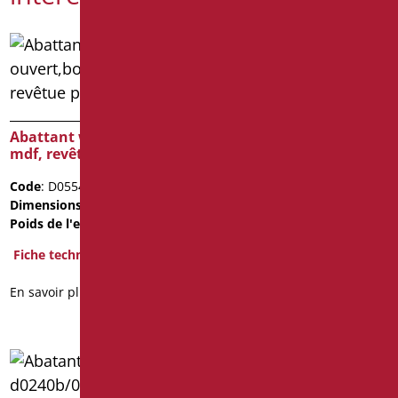
Mécanisme pour chasse
d’eau
Abattant wc ouvert,bois
mdf, revêtue polyester
Code
: D0185N/01
Poids de l'emballage
: 1.5
Code
: D0554/01
Dimensions
: cm. 43x37
Fiche technique
Poids de l'emballage
: 3.96
En savoir plus
Fiche technique
En savoir plus