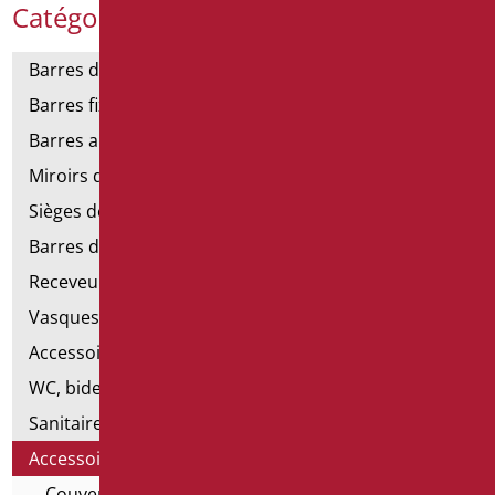
Catégories de produits
Barres de support
Barres fixes et rabattables
Barres angulaires pour douches et baignoires
Miroirs de salle de bains
Sièges de douche et de baignoire
Barres de douche
Receveurs et cabines de douche
Vasques
Accessoires pour lavabo
WC, bidet et pack WC
Sanitaires spéciaux
Accessoires pour cuvette
Couvercles de bord de toilette ouverts