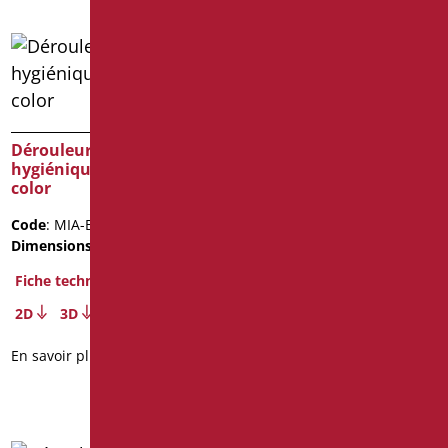
Dérouleur de papier
Dérouleur de papier
hygiénique série mia
hygiénique série mia
color
color
Code
: MIA-B113/30
Code
: MIA-B113/31
Dimensions
: cm. 19
Dimensions
: cm. 19
Poids de l'emballage
: 0.45
Fiche technique
Fiche technique
2D
3D
2D
3D
En savoir plus
En savoir plus