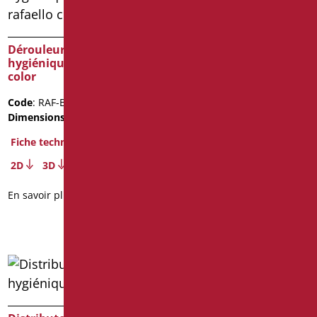
Dérouleur de papier
Dérouleur de papier
hygiénique série rafaello
hygiénique série rafaello
color
inox cromo
Code
: RAF-B113/31
Code
: RAF-XB113/94
Dimensions
: cm. 22
Dimensions
: cm. 22
Poids de l'emballage
: 0.7
Fiche technique
Fiche technique
2D
3D
2D
3D
En savoir plus
En savoir plus