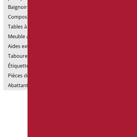
Baignoires avec porte
Composants de la main courante
Tables à langer
Meuble avec chaise pour salle de bains
Aides extractibles pour la salle de bains
Tabourets de douche
Étiquettes de salle de bain
Pièces détachées et petites pièces
Abattants et rehausses de toilettes