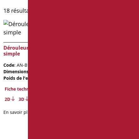
18 résultats affichés
Dérouleur de papier
simple
Code
: AN-B112/01
Dimensions
: cm. 20X10
Poids de l'emballage
: 0.45
Fiche technique
Dérouleur de papier
2D
3D
Code
: AN-B111/01
En savoir plus
Dimensions
: cm. 22X22
Fiche technique
2D
3D