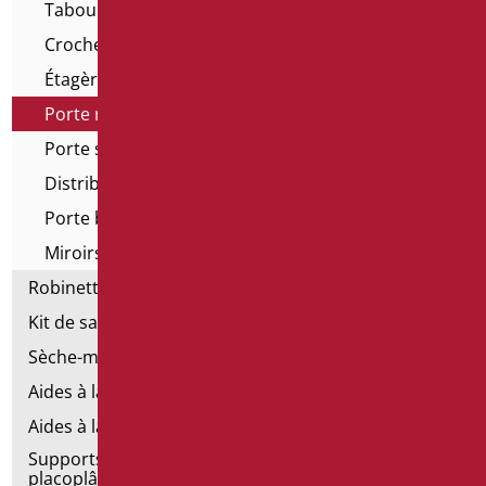
Tabourets et sièges pour baignoires
Crochets
Étagères
Porte rouleau
Porte savon
Distributeur de savon
Porte balayette
Miroirs grossissants
Robinetterie
Kit de salle de bains standard
Sèche-mains électriques
Aides à la salle de bains d'émergence
Aides à la salle de bains en acier inoxydable
Supports de fixation pour les murs en
placoplâtre