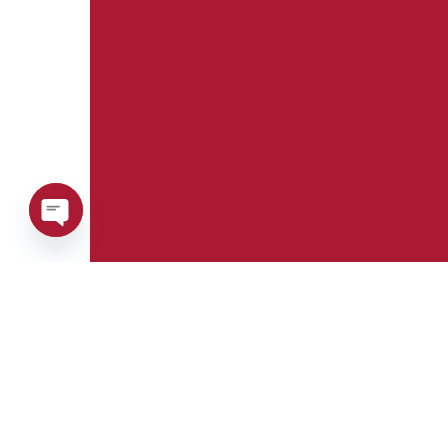
Open
chaty
Téléphone:
Whatsapp:
+39 0376 671780
+39 3487772308