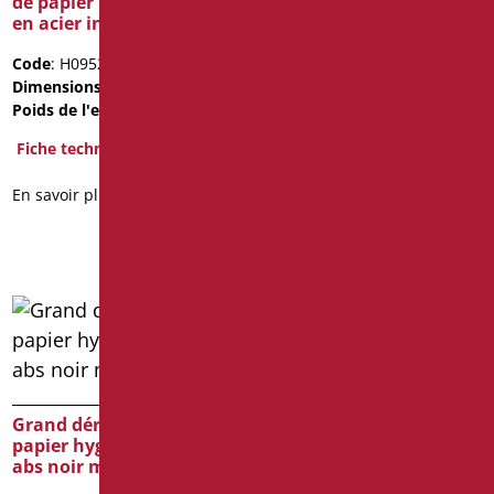
de papier pour toilettes
en acier inoxydable poli
Code
: LEO-B253/09
Dimensions
: cm.
Code
: H0952/99
33.5X13X33.5
Dimensions
: cm. 300X135
Poids de l'emballage
: 1.2
Poids de l'emballage
: 3.8
Fiche technique
Fiche technique
2D
3D
En savoir plus
En savoir plus
Porte rouleau de réserve
Grand dérouleur de
Code
: AN-B113/01
papier hygiénique- en
Dimensions
: cm. 28X10
abs noir mat