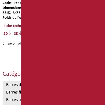
Fiche technique
Code
: LEO-B253/08
Dimensions
: cm.
2D
3D
33.5X13X33.5
Poids de l'emballage
: 1.2
En savoir plus
Fiche technique
2D
3D
En savoir plus
Catégories de produits
Barres de support
Barres fixes et rabattables
Barres angulaires pour douches et baignoires