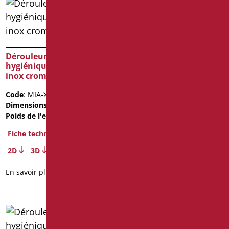
Dérouleur de papier
Dérouleur de papier
hygiénique série mia
hygiénique série rafaello
inox cromo
color
Code
: MIA-XB113/94
Code
: RAF-B113/30
Dimensions
: cm. 19
Dimensions
: cm. 22
Poids de l'emballage
: 0.4
Fiche technique
Fiche technique
2D
3D
2D
3D
En savoir plus
En savoir plus