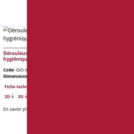
En savoir plus
Dérouleur de papier
hygiénique série giotto
Dérouleur de papier
hygiénique série
Code
: GIO-XB113/30
leonardo deluxe color
Dimensions
: cm. 22
Code
: LEX-B113/30
Fiche technique
Dimensions
: cm. 19
2D
3D
Fiche technique
En savoir plus
2D
3D
En savoir plus