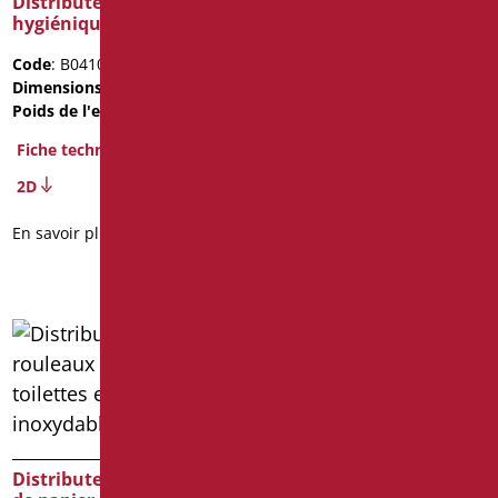
Distributeur de papier
hygiénique blanc
Distributeur de papier
hygienique en feuille in
Code
: B0410/01
acier inoxydable poli
Dimensions
: cm. D30X12.5
Poids de l'emballage
: 1.75
Code
: H0954/99
Dimensions
: cm.
Fiche technique
280X140X120
2D
Fiche technique
En savoir plus
En savoir plus
Grand dérouleur de
papier hygiénique- en
Distributeur de rouleaux
abs blanc mat