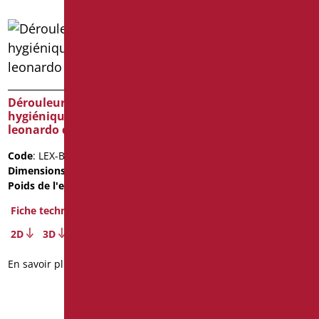
Dérouleur de papier
hygiénique série
Dérouleur de papier
leonardo deluxe color
hygiénique série
leonardo deluxe inox
Code
: LEX-B113/31
cromo
Dimensions
: cm. 19
Poids de l'emballage
: 0.45
Code
: LEX-XB113/94
Dimensions
: cm. 19
Fiche technique
Poids de l'emballage
: 0.45
2D
3D
Fiche technique
En savoir plus
2D
3D
En savoir plus