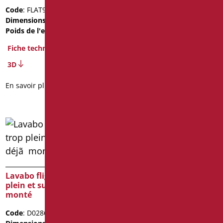
Code
: FLAT92D/01
Code
: FLAT92S/01
Dimensions
: cm. 11X52X92
Dimensions
: cm. 11X52X92
Poids de l'emballage
: 13
Poids de l'emballage
: 13
Fiche technique
Fiche technique
3D
2D
3D
En savoir plus
En savoir plus
Lavabo flight avec trop
Lavabo flight avec trop
plein et support déjã
plein, support déjã
monté
monté, siphon
Code
: D0286/01
Code
: D0286B/01