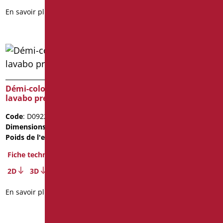
En savoir plus
Démi-colomne pour
Lavabo blanc avec
lavabo president
evidement avant
Code
: D0922/01
Code
: FLAT92F/01
Dimensions
: cm. 27x27x33
Dimensions
: cm. 92X52
Poids de l'emballage
: 6.6
Fiche technique
Fiche technique
3D
2D
3D
En savoir plus
En savoir plus