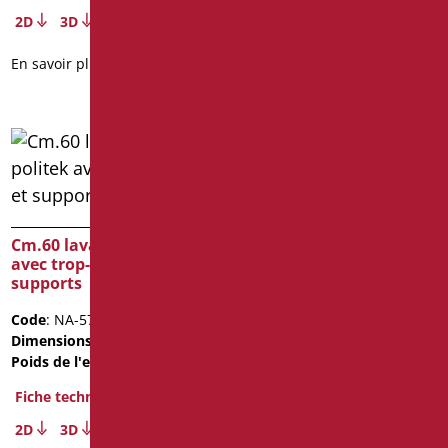
2D
3D
2D
3D
En savoir plus
En savoir plus
Colomne pour lavabo
president
Cm.60 lavabo en politek
avec trop-plein et
Code
: D0923/01
supports
Dimensions
: cm. 19x17x65
Poids de l'emballage
: 20
Code
: NA-570/01
Dimensions
: cm. 60X51X13
Fiche technique
Poids de l'emballage
: 18
2D
3D
Fiche technique
En savoir plus
2D
3D