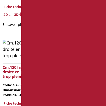
Fiche technique
Fiche technique
2D
3D
2D
3D
En savoir plus
En savoir plus
Cm.120 lavabo bassin
Cm.120 lavabo bassin
droite en politek avec
gauche en politek avec
trop-plein et supports
trop-plein et supports
Code
: NA-510D/01
Code
: NA-510S/01
Dimensions
: cm. 120X51X13
Dimensions
: cm. 120X51X13
Poids de l'emballage
: 31
Poids de l'emballage
: 31
Fiche technique
Fiche technique