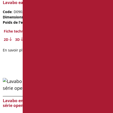
Lavabo easy 60
Lavabo en céramique –
Code
: D0902/01
série format
Dimensions
: cm. 60x45x14
Poids de l'emballage
: 14.4
Code
: D0230B/01
Dimensions
: cm. 66X57X20,5
Fiche technique
Poids de l'emballage
: 20
2D
3D
Fiche technique
En savoir plus
2D
En savoir plus
Lavabo en céramique,
Lavabo en politek shine
série open
brillant