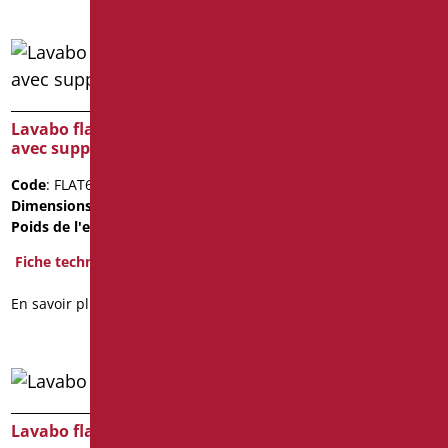
Lavabo flat92
Lavabo flat62av blanc
Code
: FLAT92C/01
avec support
Dimensions
: cm. 11X52X92
Poids de l'emballage
: 13
Code
: FLAT62AV/01
Dimensions
: cm. 62X54X13,5
Fiche technique
Poids de l'emballage
: 9.4
3D
Fiche technique
En savoir plus
En savoir plus
Lavabo flat92
Lavabo flat92