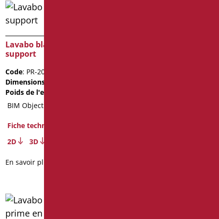
Lavabo blanc flat joy
Lavabo blanc avec
Code
: FLAT92J/01
support
Dimensions
: cm. 92X55
Code
: PR-201/01
Fiche technique
Dimensions
: cm. 65X38,5
Poids de l'emballage
: 9.5
2D
BIM Object
En savoir plus
Fiche technique
2D
3D
En savoir plus