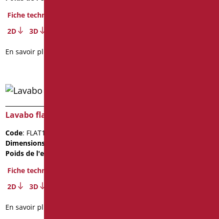
Fiche technique
Fiche technique
2D
3D
2D
3D
En savoir plus
En savoir plus
Lavabo flat122
Lavabo flat62
Code
: FLAT122/01
Code
: FLAT62/01
Dimensions
: cm. 11X52X122
Dimensions
: cm. 11X52X62
Poids de l'emballage
: 15.5
Poids de l'emballage
: 9.2
Fiche technique
Fiche technique
2D
3D
En savoir plus
En savoir plus