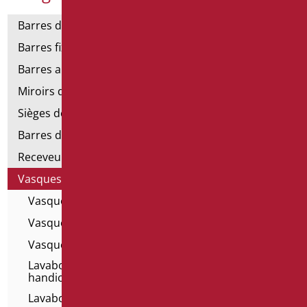
Barres de support
Barres fixes et rabattables
Barres angulaires pour douches et baignoires
Miroirs de salle de bains
Sièges de douche et de baignoire
Barres de douche
Receveurs et cabines de douche
Vasques
Vasques à poser - For All
Vasques à poser
Vasques à poser - Home Classic
Lavabos en céramique pour les personnes
handicapées
Lavabos muraux - For All