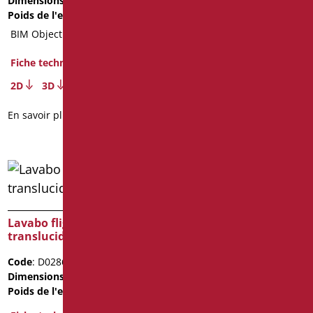
Dimensions
: cm. 64X59
Dimensions
: cm. 64X59
Poids de l'emballage
: 12
Poids de l'emballage
: 12.5
BIM Object
BIM Object
Fiche technique
Fiche technique
2D
3D
2D
3D
En savoir plus
En savoir plus
Lavabo flight blanc
translucide
Lavabo flight blanc
translucide avec bonde
Code
: D0286/21
et siphon
Dimensions
: cm. 64X59
Poids de l'emballage
: 12
Code
: D0286B/21
Dimensions
: cm. 64X59