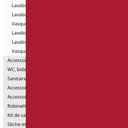
Lavabos muraux pour personnes handicapées
Lavabos muraux en résine
Vasques suspendues
Lavabos muraux - Home Classic
Lavabos - Sèrie Home
Vasques pour enfants
Accessoires pour lavabo
WC, bidet et pack WC
Sanitaires spéciaux
Accessoires pour cuvette
Accessoires pour la salle de bain
Robinetterie
Kit de salle de bains standard
Sèche-mains électriques