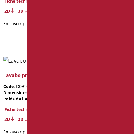
Fiche technique
Poids de l'emballage
: 12.5
2D
3D
Fiche technique
En savoir plus
2D
3D
En savoir plus
Lavabo president 45
Lavabo president 50
Code
: D0916/01
Code
: D0917/01
Dimensions
: cm. 45x35x16
Dimensions
: cm. 50x43x17
Poids de l'emballage
: 20
Poids de l'emballage
: 20
Fiche technique
Fiche technique
2D
3D
2D
3D
En savoir plus
En savoir plus