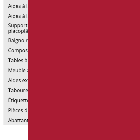
Aides à la salle de bains d'émergence
Aides à la salle de bains en acier inoxydable
Supports de fixation pour les murs en
placoplâtre
Baignoires avec porte
Composants de la main courante
Tables à langer
Meuble avec chaise pour salle de bains
Aides extractibles pour la salle de bains
Tabourets de douche
Étiquettes de salle de bain
Pièces détachées et petites pièces
Abattants et rehausses de toilettes