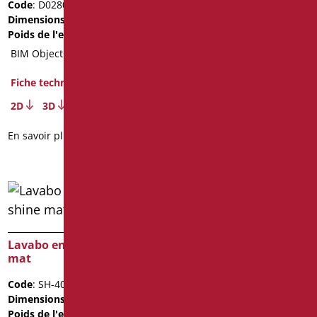
Code
: D0280/01
Code
: SH-401/01
Dimensions
: cm. 66X55X16
Dimensions
: cm. 65X52
Poids de l'emballage
: 20
Poids de l'emballage
: 10.9
BIM Object
Fiche technique
Fiche technique
2D
3D
2D
3D
En savoir plus
En savoir plus
Lavabo en politek shine
Lavabo Enfants De 45 Cm
mat
Code
: D0421B/01
Code
: SH-401/09
Dimensions
: mm.
Dimensions
: cm. 65X52
445X350XH160
Poids de l'emballage
: 10.9
Poids de l'emballage
: 7