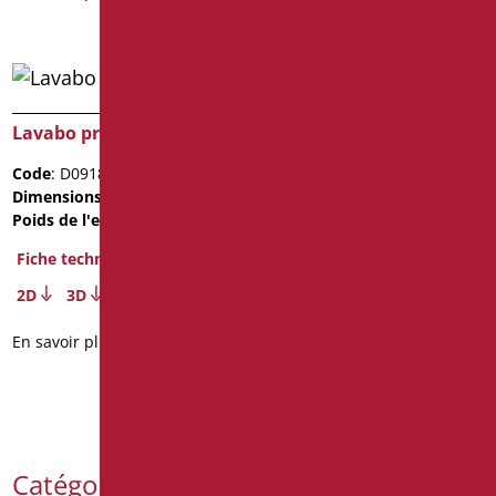
Lavabo president 60
Code
: D0918/01
Dimensions
: cm. 60x48x19
Poids de l'emballage
: 13.9
Fiche technique
2D
3D
En savoir plus
Catégories de produits