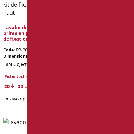
Lavabo easy 50
Code
: D0901/01
Dimensions
: cm. 50x43x13
Lavabo de comptoir
Fiche technique
prime en politek avec kit
de fixation sur le haut
2D
3D
Code
: PR-201/09
En savoir plus
Dimensions
: cm. 65X38,5
BIM Object
Fiche technique
2D
3D
En savoir plus