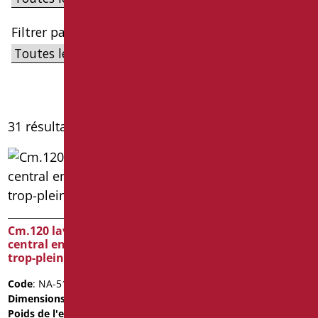
Filtrer par série
31 résultats affichés
Cm.120 lavabo bassin
Cm.120 lavabo bassin
central en politek avec
double en politek avec
trop-plein et supports
trop-plein et supports
Code
: NA-510C/01
Code
: NA-510V/01
Dimensions
: cm. 120X51X13
Dimensions
: cm. 120X51X13
Poids de l'emballage
: 31
Poids de l'emballage
: 31