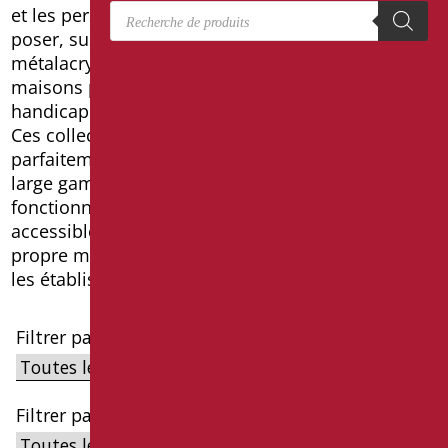
Recherche de produits
et les personnes âgées. Six lignes de lavabos : à
poser, suspendus, en céramique, en
métalacrylique, classiques, design, pour les
maisons privées ou les toilettes publiques pour
handicapés conformément à la réglementation.
Ces collections de lavabos s’adaptent
parfaitement à tout type de demande grâce à une
large gamme de produits et à un design simple et
fonctionnel qui rend la salle de bains élégante,
accessible et sûre, non seulement dans votre
propre maison, mais aussi dans les logements et
les établissements publics.
Filtrer par Cible
Filtrer par sous-catégories