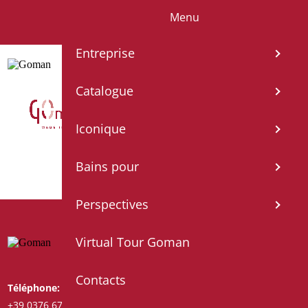
Menu
IT
EN
FR
ES
DE
Entreprise
Catalogue
Iconique
Bains pour
Perspectives
Virtual Tour Goman
Contacts
Téléphone:
Whatsapp:
+39 0376 671780
+39 3487772308