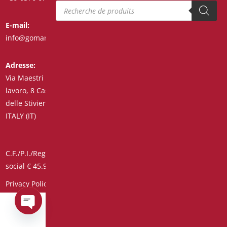
Recherche de produits
E-mail:
Fax:
info@goman.it
+39 0376 671286
Adresse:
Via Maestri del
lavoro, 8 Castiglione
delle Stiviere 46043
ITALY (IT)
C.F./P.I./Reg. Impr. 01890020207 – R.E.A. n° 206739 – Capital
social € 45.900,00 Code unique 7HE8RN5
Privacy Policy
–
Informations clients-fournisseurs
Open
chaty