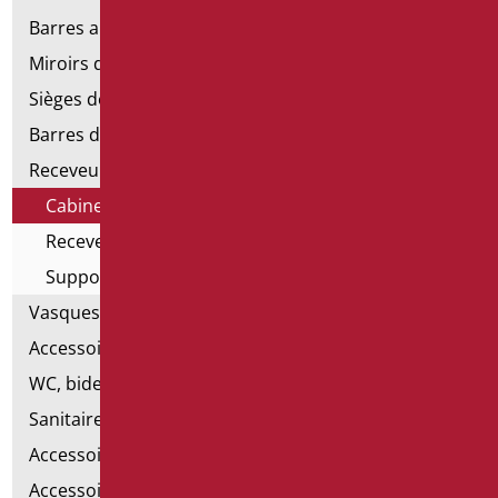
Barres angulaires pour douches et baignoires
Miroirs de salle de bains
Sièges de douche et de baignoire
Barres de douche
Receveurs et cabines de douche
Cabines de douche
Receveurs de douche
Support de rideau
Vasques
Accessoires pour lavabo
WC, bidet et pack WC
Sanitaires spéciaux
Accessoires pour cuvette
Accessoires pour la salle de bain