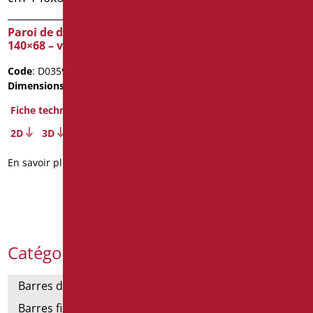
Paroi de douche oasi cm
140×68 – verre mm3
Code
: D0359/99
Dimensions
: cm. 140x68
Fiche technique
2D
3D
En savoir plus
Catégories de produits
Barres de support
Barres fixes et rabattables