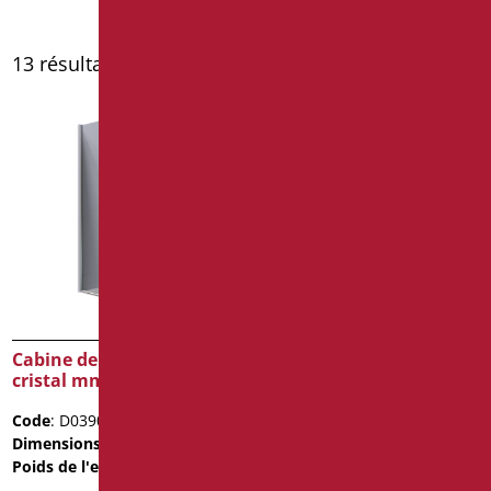
13 résultats affichés
Cabine de douche en
Cabine de douche en
cristal mm.6
cristal mm.6
Code
: D0390/99
Code
: D0391/99
Dimensions
: cm. 90X90X200
Dimensions
: cm. 80X80X100
Poids de l'emballage
: 61
Poids de l'emballage
: 26.1