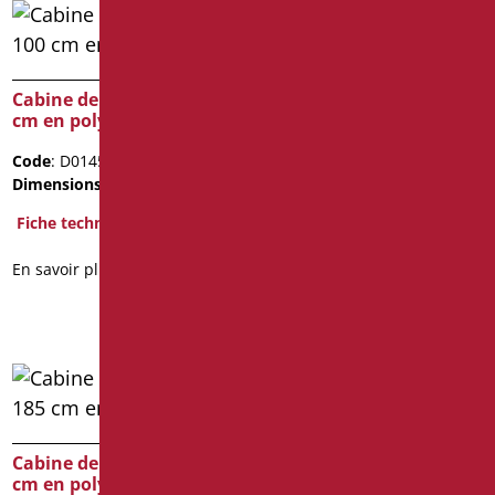
Cabine de douche h 100
Cabine de douche h 100
cm en polyglass
cm en polyglass
Code
: D0145C/01
Code
: D0146C/01
Dimensions
: cm. 90X90X100h
Dimensions
: cm. 80X80X100h
Poids de l'emballage
: 10.3
Fiche technique
Fiche technique
En savoir plus
En savoir plus
Cabine de douche h 185
Cabine de douche h 185
cm en polyglass
cm en polyglass