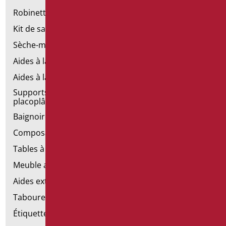
Robinetterie
Kit de salle de bains standard
Sèche-mains électriques
Aides à la salle de bains d'émergence
Aides à la salle de bains en acier inoxydable
Supports de fixation pour les murs en
placoplâtre
Baignoires avec porte
Composants de la main courante
Tables à langer
Meuble avec chaise pour salle de bains
Aides extractibles pour la salle de bains
Tabourets de douche
Étiquettes de salle de bain