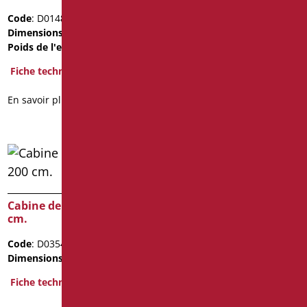
Code
: D0148C/01
Code
: D0149C/01
Dimensions
: cm. 80X80X185h
Dimensions
: cm. 90X90X185h
Poids de l'emballage
: 19.7
Poids de l'emballage
: 20.5
Fiche technique
Fiche technique
En savoir plus
En savoir plus
Cabine de douche h 200
Cabine de douche h 200
cm.
cm.
Code
: D0354/99
Code
: D0355/99
Dimensions
: cm. 80X80
Dimensions
: cm. 90X90
Fiche technique
Fiche technique