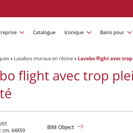
treprise
Catalogue
Iconique
Bains pour
ques
»
Lavabos muraux en résine
»
Lavabo flight avec tro
bo flight avec trop pl
té
/01
BIM Object
: cm. 64X59