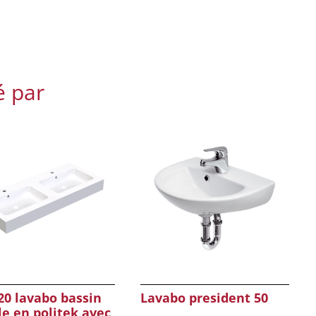
é par
0 lavabo bassin
Lavabo president 50
e en politek avec