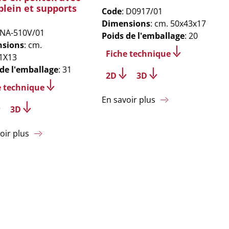
plein et supports
Code
: D0917/01
Dimensions
: cm. 50x43x17
 NA-510V/01
Poids de l'emballage
: 20
sions
: cm.
Fiche technique
1X13
 de l'emballage
: 31
2D
3D
e technique
En savoir plus
3D
oir plus