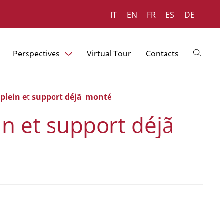
IT
EN
FR
ES
DE
Perspectives
Virtual Tour
Contacts
p plein et support déjã monté
ein et support déjã