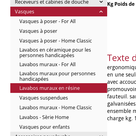
Receveurs et cabines de douche
Kg Poids de
Vasques
Vasques à poser - For All
Vasques à poser
Vasques à poser - Home Classic
Lavabos en céramique pour les
Texte 
personnes handicapées
Lavabos muraux - For All
ergonomiqu
Lavabos muraux pour personnes
en une seul
handicapées
avec accoud
Lavabos muraux en résine
promouvoir
fauteuil. s
Vasques suspendues
galvanisées
Lavabos muraux - Home Classic
ensemble mm
Lavabos - Sèrie Home
charge kg. 
Vasques pour enfants