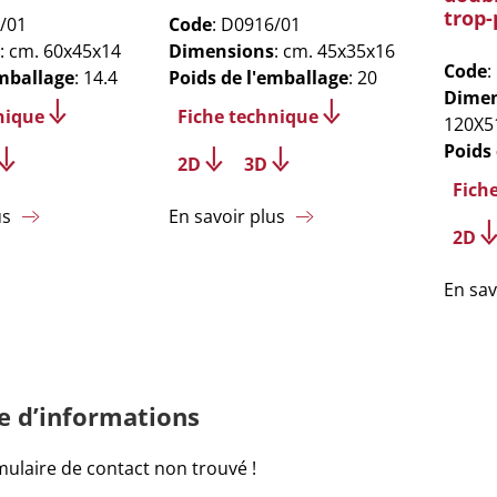
trop-
/01
Code
: D0916/01
: cm. 60x45x14
Dimensions
: cm. 45x35x16
Code
:
emballage
: 14.4
Poids de l'emballage
: 20
Dimen
nique
Fiche technique
120X5
Poids
2D
3D
Fich
us
En savoir plus
2D
En sav
 d’informations
ulaire de contact non trouvé !