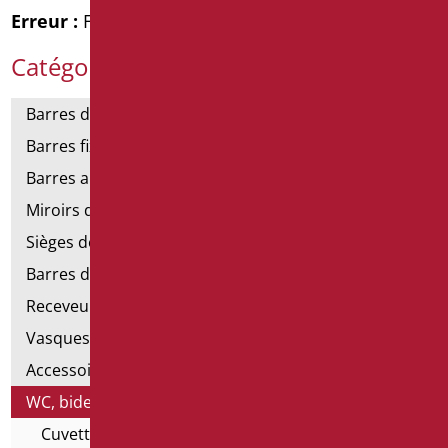
Erreur :
Formulaire de contact non trouvé !
Catégories de produits
Barres de support
Barres fixes et rabattables
Barres angulaires pour douches et baignoires
Miroirs de salle de bains
Sièges de douche et de baignoire
Barres de douche
Receveurs et cabines de douche
Vasques
Accessoires pour lavabo
WC, bidet et pack WC
Cuvettes et bidets suspendus