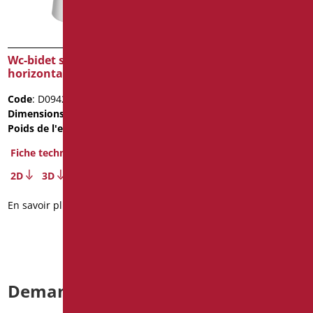
Wc-bidet sortie
Wc cm. 49 haut avec
horizontale president
vidage universelle série
gavia
Code
: D0942/01
Code
: D0650/01
Dimensions
: cm. 49x35x39
Dimensions
: cm. h49
Poids de l'emballage
: 24.5
Fiche technique
Fiche technique
2D
2D
3D
En savoir plus
En savoir plus
Demande d’informations