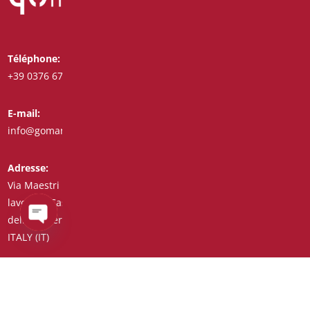
Téléphone:
Whatsapp:
+39 0376 671780
+39 3487772308
E-mail:
Fax:
info@goman.it
+39 0376 671286
Adresse:
Via Maestri del
lavoro, 8 Castiglione
delle Stiviere 46043
Open
ITALY (IT)
chaty
C.F./P.I./Reg. Impr. 01890020207 – R.E.A. n° 206739 – Capital
social € 45.900,00 Code unique 7HE8RN5