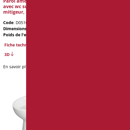
Paroi aménagée cm 60
Bidet haut cm. 49 série
avec wc suspendu,
gavia
mitigeur, et douchette
Code
: D0655/01
Code
: D0510/01
Dimensions
: cm. h49
Dimensions
: cm. 60X24Xh60
Fiche technique
Poids de l'emballage
: 34
2D
Fiche technique
3D
En savoir plus
En savoir plus