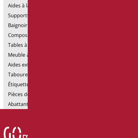
Aides à la salle de bains en acier inoxydable
Supports de fixation pour les murs en placoplâtre
Baignoires avec porte
Composants de la main courante
Tables à langer
Meuble avec chaise pour salle de bains
Aides extractibles pour la salle de bains
Tabourets de douche
Étiquettes de salle de bain
Pièces détachées et petites pièces
Abattants et rehausses de toilettes