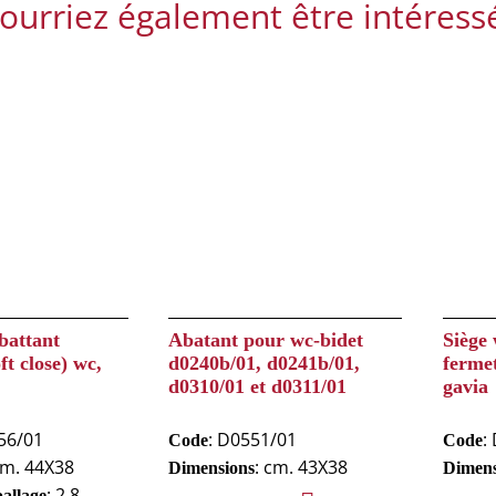
ourriez également être intéress
battant
Abatant pour wc-bidet
Siège 
ft close) wc,
d0240b/01, d0241b/01,
fermet
d0310/01 et d0311/01
gavia
56/01
: D0551/01
:
Code
Code
cm. 44X38
: cm. 43X38
Dimensions
Dimens
: 2.8
ballage