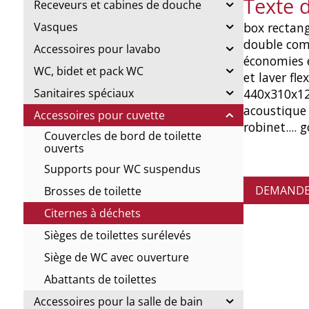
Texte 
Receveurs et cabines de douche
box rectangu
Vasques
double com
Accessoires pour lavabo
économies e
WC, bidet et pack WC
et laver fl
440x310x120
Sanitaires spéciaux
acoustique 
Accessoires pour cuvette
robinet....
Couvercles de bord de toilette
ouverts
Supports pour WC suspendus
DEMANDE 
Brosses de toilette
Citernes à déchets
Sièges de toilettes surélevés
Siège de WC avec ouverture
Abattants de toilettes
Accessoires pour la salle de bain