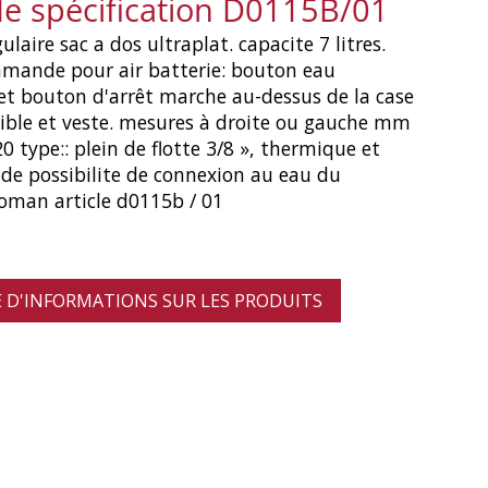
de spécification D0115B/01
laire sac a dos ultraplat. capacite 7 litres.
mande pour air batterie: bouton eau
t bouton d'arrêt marche au-dessus de la case
exible et veste. mesures à droite ou gauche mm
 type:: plein de flotte 3/8 », thermique et
de possibilite de connexion au eau du
 goman article d0115b / 01
D'INFORMATIONS SUR LES PRODUITS