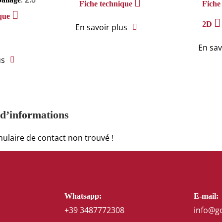
Fiche technique
Fiche
que
2D
En savoir plus
En sav
us
d’informations
ulaire de contact non trouvé !
Whatsapp:
E-mail:
+39 3487772308
info@g