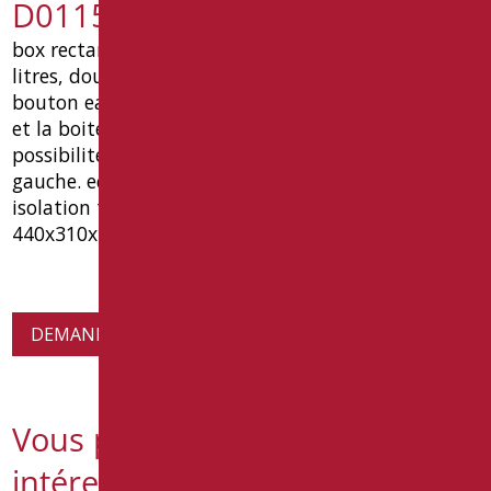
D0115E/01
box rectangulaire sac a dos ultraplat. capacité 7
litres, double pour air commandes: batterie
bouton eau saving marche / arrêt bouton ci-dessus
et la boite tube air extérieur et avec conduit.
possibilité de connexion au droit de l'eau ou
gauche. equipee avec compact float 3/8. . «
isolation thermique et acoustique mesures mm
440x310x120 type:. goman article d0115e / 01.
DEMANDE D'INFORMATIONS SUR LES PRODUITS
Vous pourriez également être
intéressé par