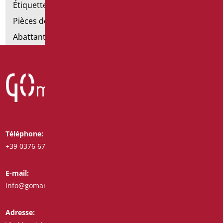
Étiquettes de salle de bain
Pièces détachées et petites pièces
Abattants et rehausses de toilettes
Téléphone:
Whatsapp:
+39 0376 671780
+39 3487772308
E-mail:
Fax:
info@goman.it
+39 0376 671286
Adresse: