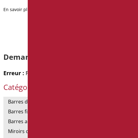
3D
En savoir plus
En savoir plus
Demande d’informations
Erreur :
Formulaire de contact non trouvé !
Catégories de produits
Barres de support
Barres fixes et rabattables
Barres angulaires pour douches et baignoires
Miroirs de salle de bains