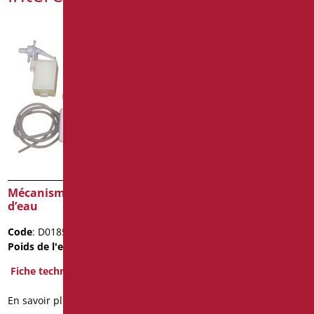
Mécanisme pour chasse
Abattant en mdf avec
d’eau
ouverture avant pour la
série alto
Code
: D0185N/01
Code
: D0565/01
Poids de l'emballage
: 1.5
Dimensions
: cm. 43,5x36
Fiche technique
Fiche technique
En savoir plus
En savoir plus