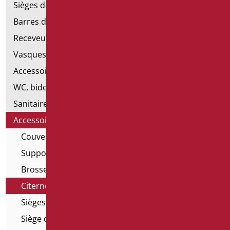
Sièges de douche et de baignoire
Barres de douche
Receveurs et cabines de douche
Vasques
Accessoires pour lavabo
WC, bidet et pack WC
Sanitaires spéciaux
Accessoires pour cuvette
Couvercles de bord de toilette ouverts
Supports pour WC suspendus
Brosses de toilette
Citernes à déchets
Sièges de toilettes surélevés
Siège de WC avec ouverture