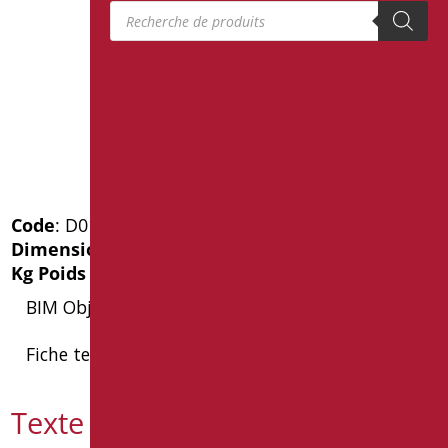
Recherche de produits
Code
: D0115E/01
Dimensions
: cm. 44X31X12
Kg Poids de l'emballage
: 3.9
BIM Object
Fiche technique
Texte de spécification