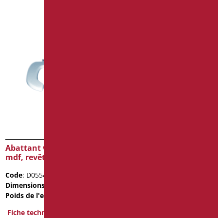
Abattant wc ouvert,bois
Abattant avec couvercle
mdf, revêtue polyester
en duroplast pour wc
president
Code
: D0554/01
Code
: D0950/01
Dimensions
: cm. 43x37
Dimensions
: cm. 42,5x35,5
Poids de l'emballage
: 3.96
Fiche technique
Fiche technique