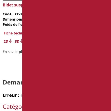
Bidet suspendu open
Bidet haut cm. 49 série
gavia
Code
: D058A/01
Code
: D0655/01
Dimensions
: cm. L56
Dimensions
: cm. h49
Poids de l'emballage
: 19.7
Fiche technique
Fiche technique
2D
2D
3D
En savoir plus
En savoir plus
Demande d’informations
Erreur :
Formulaire de contact non trouvé !
Catégories de produits