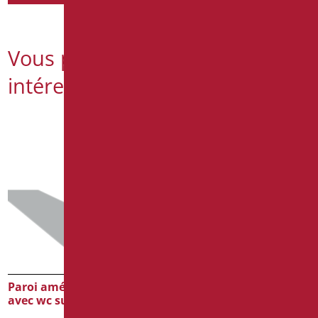
Vous pourriez également être
intéressé par
Paroi aménagée cm 120
Abattant pour wc enfant
avec wc suspendu
Code
: D0562/01