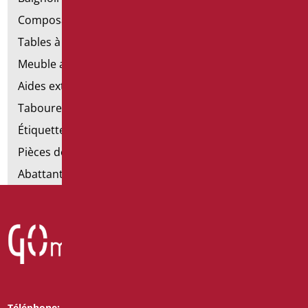
Composants de la main courante
Tables à langer
Meuble avec chaise pour salle de bains
Aides extractibles pour la salle de bains
Tabourets de douche
Étiquettes de salle de bain
Pièces détachées et petites pièces
Abattants et rehausses de toilettes
Téléphone:
Whatsapp: