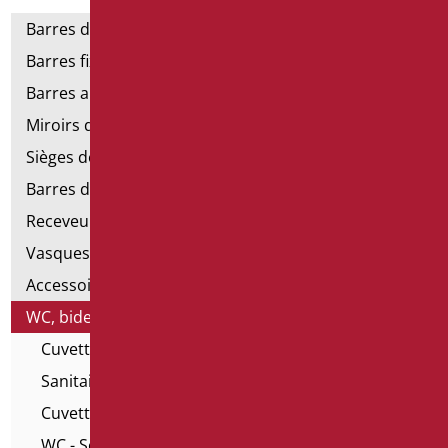
Barres de support
Barres fixes et rabattables
Barres angulaires pour douches et baignoires
Miroirs de salle de bains
Sièges de douche et de baignoire
Barres de douche
Receveurs et cabines de douche
Vasques
Accessoires pour lavabo
WC, bidet et pack WC
Cuvettes et bidets suspendus
Sanitaires enfance
Cuvettes Monoblocs
WC - Série Alto pour personnes âgées