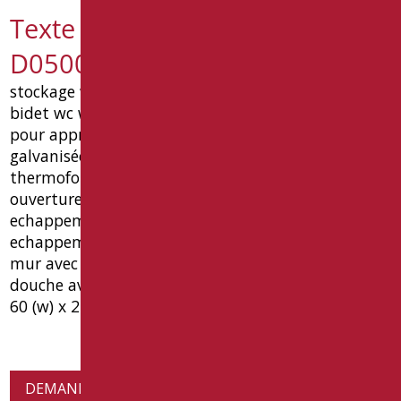
Texte de spécification
D0500/01
stockage wall h 120 cm pour positionnement wc-
bidet wc wc wc, pour arriver la distance adapté
pour approcher le fauteuil, avec: structure
galvanisée pour fixer au mur wc, vernis
thermoformée en abs pas fireproof, vase suspendu
ouverture avant pour fonction bidet , in box abs,
echappement mecanisme pneumatique,
echappement flexible ø100. avec thermostatique
mur avec accessoires de montage sur le mur,
douche avec bouton flexible. mesures 120 cm (h) x
60 (w) x 24 (p) .type: goman article d0500 / 01
DEMANDE D'INFORMATIONS SUR LES PRODUITS