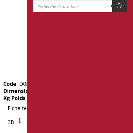
Recherche de produits
Code
: D0500/01
Dimensions
: cm. 60X24Xh120
Kg Poids de l'emballage
: 45
Fiche technique
3D