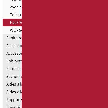
Avec ouverture pour handicapés
Toilette sur pied et bidet
Pack WC
WC - Série Home
Sanitaires spéciaux
Accessoires pour cuvette
Accessoires pour la salle de bain
Robinetterie
Kit de salle de bains standard
Sèche-mains électriques
Aides à la salle de bains d'émergence
Aides à la salle de bains en acier inoxydable
Supports de fixation pour les murs en placoplâtre
Baignoires avec porte