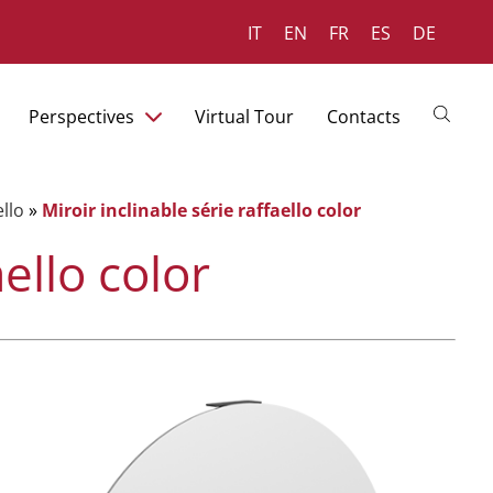
IT
EN
FR
ES
DE
Perspectives
Virtual Tour
Contacts
ello
»
Miroir inclinable série raffaello color
aello color