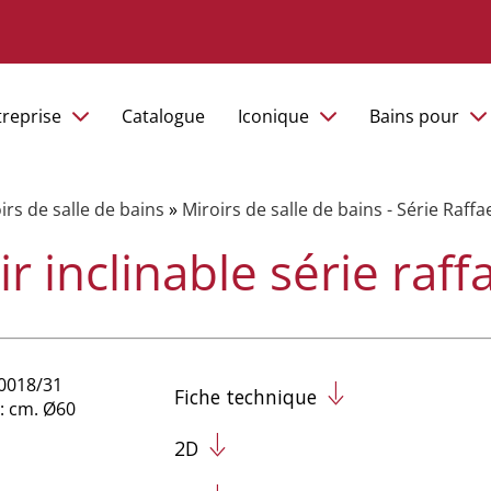
treprise
Catalogue
Iconique
Bains pour
irs de salle de bains
»
Miroirs de salle de bains - Série Raffa
r inclinable série raff
D0018/31
Fiche technique
: cm. Ø60
2D