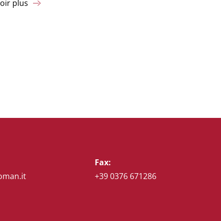
oir plus
Fax:
oman.it
+39 0376 671286