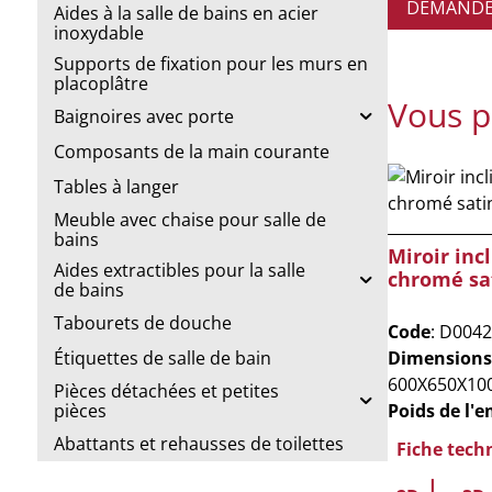
DEMANDE 
Aides à la salle de bains en acier
inoxydable
Supports de fixation pour les murs en
placoplâtre
Vous p
Baignoires avec porte
Composants de la main courante
Tables à langer
Meuble avec chaise pour salle de
bains
Miroir inc
Aides extractibles pour la salle
chromé sa
de bains
Tabourets de douche
Code
: D0042
Dimensions
Étiquettes de salle de bain
600X650X10
Pièces détachées et petites
Poids de l'
pièces
Abattants et rehausses de toilettes
Fiche tech