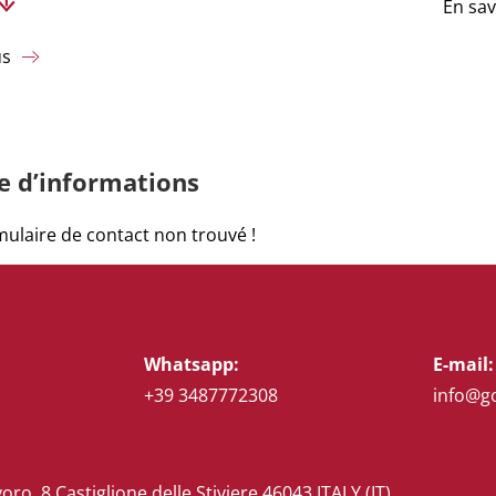
En sav
us
 d’informations
ulaire de contact non trouvé !
Whatsapp:
E-mail:
+39 3487772308
info@g
voro, 8 Castiglione delle Stiviere 46043 ITALY (IT)