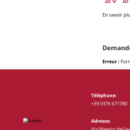
2D
3D
En savoir pl
Demande
Erreur :
Form
Téléphone:
+39 0376 671780
Adresse:
Via Maestri del la