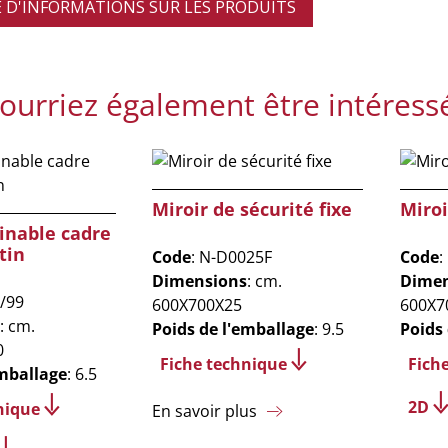
D'INFORMATIONS SUR LES PRODUITS
ourriez également être intéress
Miroir de sécurité fixe
Miroi
linable cadre
tin
Code
: N-D0025F
Code
:
Dimensions
: cm.
Dimen
/99
600X700X25
600X7
: cm.
Poids de l'emballage
: 9.5
Poids
0
Fiche technique
Fich
emballage
: 6.5
2D
nique
En savoir plus