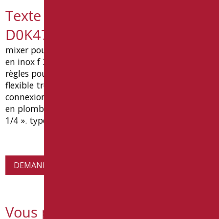
Texte de spécification
D0K47/99
mixer pour évier en laiton avec connexion flexible
en inox f 3/8 « g, long levier chrome conforme aux
règles pour les handicapés et bouche pull en abs
flexible tresse en nylon de 120cm longueur avec
connexion f1 / 2 « m15x1 cone et complet comptoir
en plomb. déchets des déchets complet fournie 1 «
1/4 ». type: goman article d0k47 / 99.
DEMANDE D'INFORMATIONS SUR LES PRODUITS
Vous pourriez également être