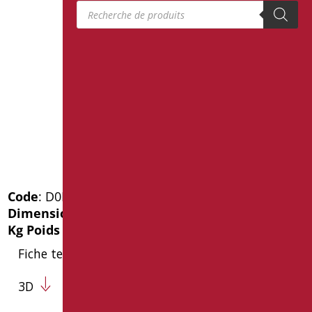
Recherche de produits
Code
: D0K47/99
Dimensions
: cm. 19X6X24
Kg Poids de l'emballage
: 2
Fiche technique
3D