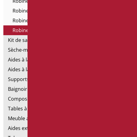
Robinetterie - Série All in One
Robinetterie électronique
Robinets et mitigeurs temporisés
Robinetterie technique
Kit de salle de bains standard
Sèche-mains électriques
Aides à la salle de bains d'émergence
Aides à la salle de bains en acier inoxydable
Supports de fixation pour les murs en placoplâtre
Baignoires avec porte
Composants de la main courante
Tables à langer
Meuble avec chaise pour salle de bains
Aides extractibles pour la salle de bains