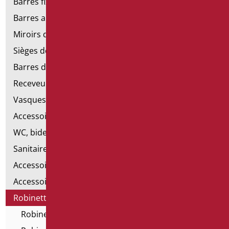
Barres fixes et rabattables
Barres angulaires pour douches et baignoires
Miroirs de salle de bains
Sièges de douche et de baignoire
Barres de douche
Receveurs et cabines de douche
Vasques
Accessoires pour lavabo
WC, bidet et pack WC
Sanitaires spéciaux
Accessoires pour cuvette
Accessoires pour la salle de bain
Robinetterie
Robinetterie - Série Home