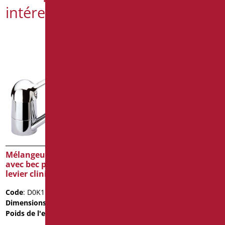
intéressé par
Mélangeur évier chrome
Mélangeur chromé haut
avec bec pivotant et
pour lavabo
levier clinique
Code
: D0N11L/99
Code
: D0K11GLL/99
Dimensions
: cm. 29.5X15X5.6
Dimensions
: cm. 18X5X26
Fiche technique
Poids de l'emballage
: 1.4