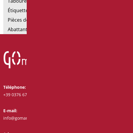
Tabourets de douche
Étiquettes de salle de bain
Pièces détachées et petites pièces
Abattants et rehausses de toilettes
Téléphone:
Whatsapp:
+39 0376 671780
+39 3487772308
E-mail:
Fax:
info@goman.it
+39 0376 671286