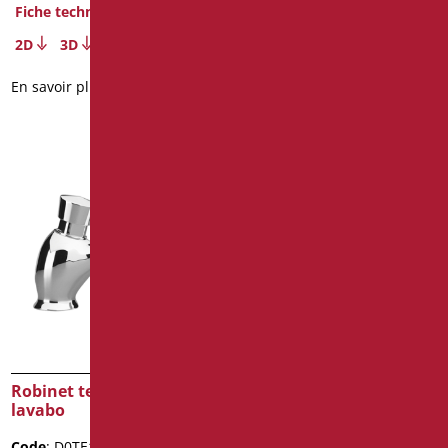
2D
3D
Fiche technique
2D
3D
En savoir plus
En savoir plus
Robinet temporisé pour
Mélangeur de douche
lavabo
intégré g1/2″f
Code
: D0TE16/99
Code
: D0W30/99