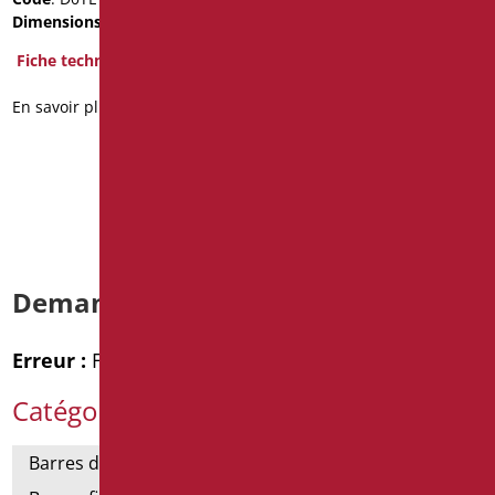
Dimensions
: cm. 11x12
Dimensions
: cm. 12X14X5
Poids de l'emballage
: 0.8
Fiche technique
Fiche technique
En savoir plus
2D
En savoir plus
Demande d’informations
Erreur :
Formulaire de contact non trouvé !
Catégories de produits
Barres de support