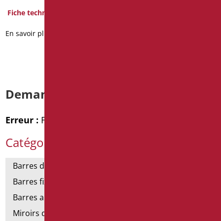
Fiche technique
Fiche technique
En savoir plus
En savoir plus
Demande d’informations
Erreur :
Formulaire de contact non trouvé !
Catégories de produits
Barres de support
Barres fixes et rabattables
Barres angulaires pour douches et baignoires
Miroirs de salle de bains