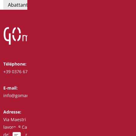
Abattants et rehausses de toilettes
Téléphone:
Whatsapp:
+39 0376 671780
+39 3487772308
E-mail:
Fax:
info@goman.it
+39 0376 671286
Adresse:
Via Maestri del
lavoro, 8 Castiglione
delle Stiviere 46043