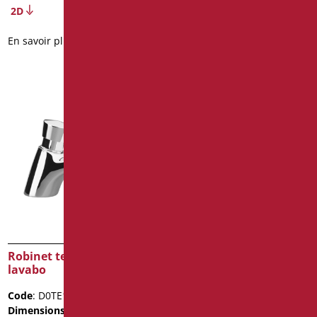
2D
2D
En savoir plus
En savoir plus
Robinet temporisé pour
Robinet temporisè a
lavabo
encastrèr pour wc
Code
: D0TE15/99
Code
: D0TE171/99
Dimensions
: cm. 10,5x9,5
Dimensions
: cm. 3/4" - 1"