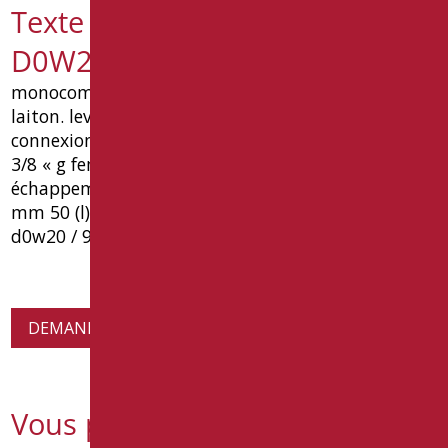
Texte de spécification
D0W20/99
monocommande bidet, avec tuba réglable, en
laiton. levier cartouche de disque ceramique. .
connexions de l'eau avec flexible aspiration inox
3/8 « g female matériel de fixation, avec
échappement saltarello et joint inclus dimensions
mm 50 (l) x 130 (p) x 125 (h) type:. goman article
d0w20 / 99
DEMANDE D'INFORMATIONS SUR LES PRODUITS
Vous pourriez également être