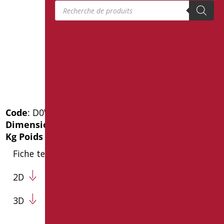
Recherche de produits
Code
: D0W20/99
Dimensions
: cm. 12.5X6X17.5
Kg Poids de l'emballage
: 1
Fiche technique
2D
3D