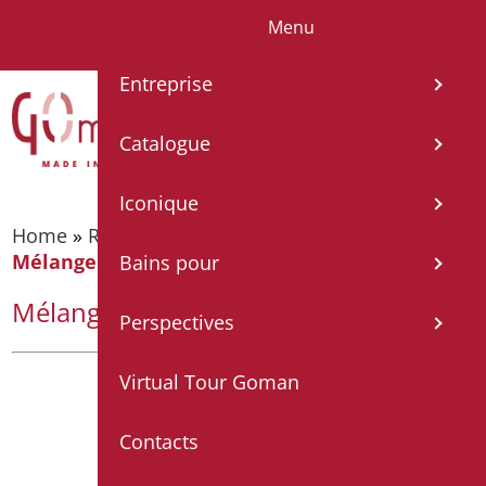
Menu
IT
EN
FR
ES
DE
Entreprise
Catalogue
Iconique
Home
»
Robinetterie
»
Robinetterie - Série Home
»
Mélangeur bidet chromé complet
Bains pour
Mélangeur bidet chromé complet
Perspectives
Virtual Tour Goman
Contacts