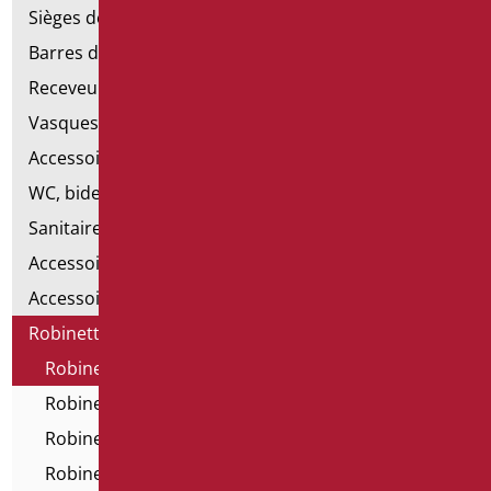
Sièges de douche et de baignoire
Barres de douche
Receveurs et cabines de douche
Vasques
Accessoires pour lavabo
WC, bidet et pack WC
Sanitaires spéciaux
Accessoires pour cuvette
Accessoires pour la salle de bain
Robinetterie
Robinetterie - Série Home
Robinetterie - Série All in One
Robinetterie électronique
Robinets et mitigeurs temporisés