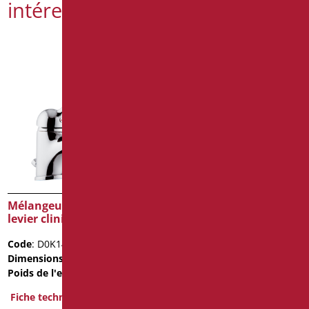
intéressé par
Mélangeur chromé avec
Mélangeur bidet à levier
levier clinique et bec long
chrome
Code
: D0K14L/99
Code
: D0N21/99
Dimensions
: cm. 18X5X22
Dimensions
: cm.
Poids de l'emballage
: 1.9
17.5x12.5x5.6
Fiche technique
Fiche technique