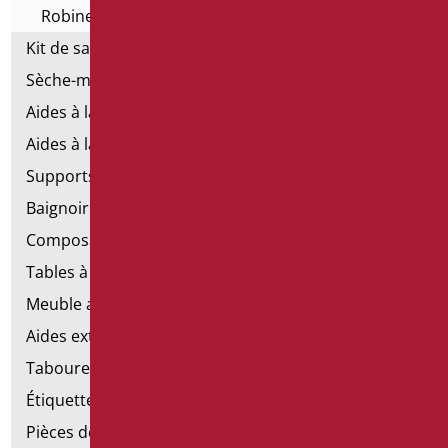
Robinetterie technique
Kit de salle de bains standard
Sèche-mains électriques
Aides à la salle de bains d'émergence
Aides à la salle de bains en acier inoxydable
Supports de fixation pour les murs en placoplâtre
Baignoires avec porte
Composants de la main courante
Tables à langer
Meuble avec chaise pour salle de bains
Aides extractibles pour la salle de bains
Tabourets de douche
Étiquettes de salle de bain
Pièces détachées et petites pièces