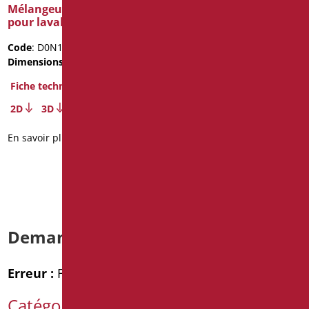
Mélangeur chromé haut
Mélangeur de douche
pour lavabo
intégré g1/2″f
Code
: D0N11L/99
Code
: D0W30/99
Dimensions
: cm. 29.5X15X5.6
Dimensions
: cm. 12X14X5
Poids de l'emballage
: 0.8
Fiche technique
Fiche technique
2D
3D
2D
En savoir plus
En savoir plus
Demande d’informations
Erreur :
Formulaire de contact non trouvé !
Catégories de produits