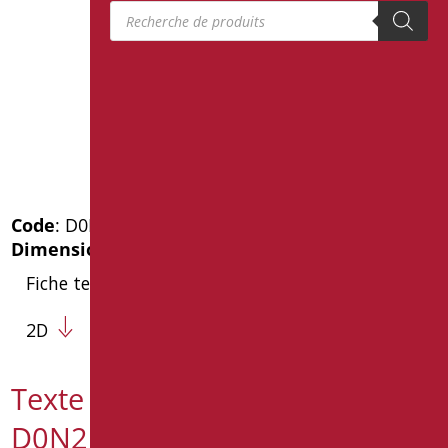
Recherche de produits
Code
: D0N21/99
Dimensions
: cm. 17.5x12.5x5.6
Fiche technique
2D
Texte de spécification
D0N21/99