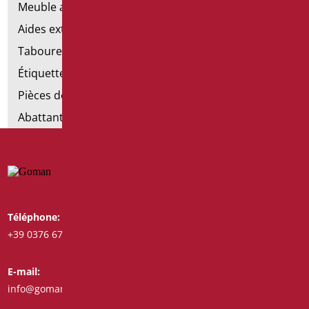
Meuble avec chaise pour salle de bains
Aides extractibles pour la salle de bains
Tabourets de douche
Étiquettes de salle de bain
Pièces détachées et petites pièces
Abattants et rehausses de toilettes
Téléphone:
Whatsapp:
+39 0376 671780
+39 3487772308
E-mail:
Fax:
info@goman.it
+39 0376 671286