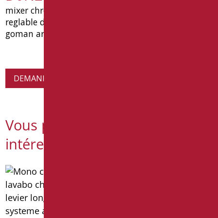
mixer chrome avec bidet aerator complet flex inox
reglable da g3 / 8. « sans type echappement:.
goman article d0n21 / 99
DEMANDE D'INFORMATIONS SUR LES PRODUITS
Vous pourriez également être
intéressé par
Mélangeur chromé pour
bidet