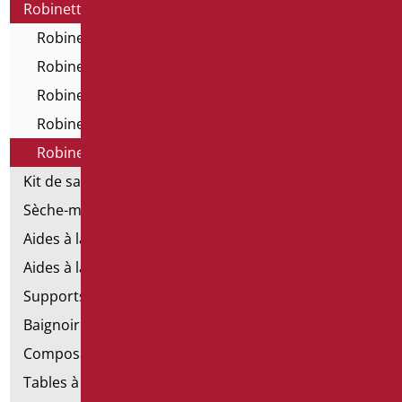
Robinetterie
Robinetterie - Série Home
Robinetterie - Série All in One
Robinetterie électronique
Robinets et mitigeurs temporisés
Robinetterie technique
Kit de salle de bains standard
Sèche-mains électriques
Aides à la salle de bains d'émergence
Aides à la salle de bains en acier inoxydable
Supports de fixation pour les murs en placoplâtre
Baignoires avec porte
Composants de la main courante
Tables à langer