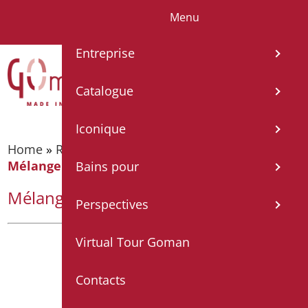
Menu
IT
EN
FR
ES
DE
Entreprise
Catalogue
Iconique
Home
»
Robinetterie
»
Robinetterie technique
»
Mélangeur bidet à levier chrome
Bains pour
Mélangeur bidet à levier chrome
Perspectives
Virtual Tour Goman
Contacts