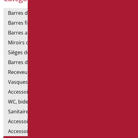
Barres de support
Barres fixes et rabattables
Barres angulaires pour douches et baignoires
Miroirs de salle de bains
Sièges de douche et de baignoire
Barres de douche
Receveurs et cabines de douche
Vasques
Accessoires pour lavabo
WC, bidet et pack WC
Sanitaires spéciaux
Accessoires pour cuvette
Accessoires pour la salle de bain