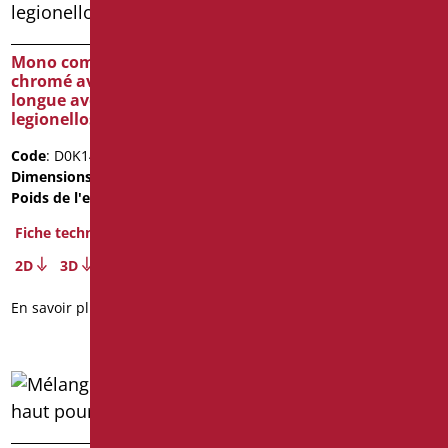
Code
: D0N20/99
Dimensions
: cm.
Mono commande lavabo
17.5x12.5x5.6
chromé avec levier
longue avec systeme anti
Poids de l'emballage
: 2.3
legionellose
Fiche technique
Code
: D0K14A/99
2D
3D
Dimensions
: cm. 21X22X5,5
Poids de l'emballage
: 1.44
En savoir plus
Fiche technique
2D
3D
En savoir plus