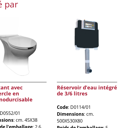
é par
tant avec
Réservoir d’eau intégré
rcle en
de 3/6 litres
modurcisable
Code
: D0114/01
 D0552/01
Dimensions
: cm.
sions
: cm. 45X38
500X530X80
 de l'emballage
: 2.6
Poids de l'emballage
: 5