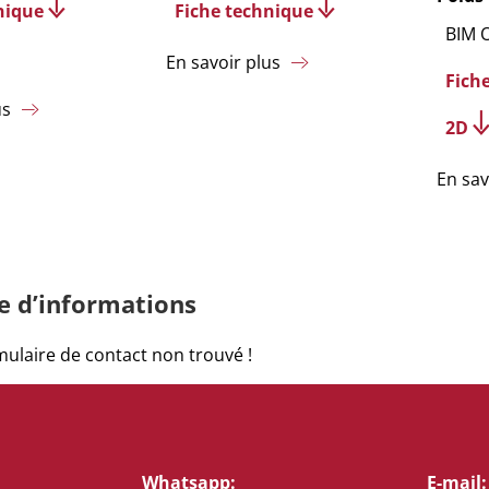
nique
Fiche technique
BIM 
En savoir plus
Fich
us
2D
En sav
 d’informations
ulaire de contact non trouvé !
Whatsapp:
E-mail: