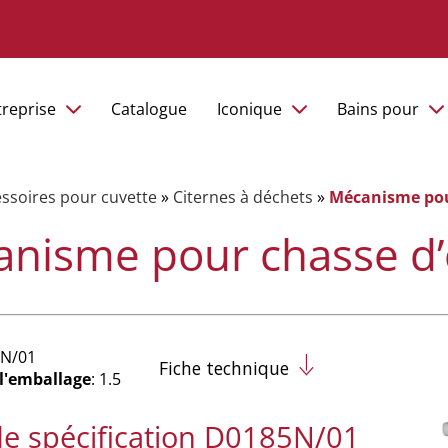
treprise
Catalogue
Iconique
Bains pour
ssoires pour cuvette
»
Citernes à déchets
»
Mécanisme pou
nisme pour chasse d
5N/01
Fiche technique
 l'emballage
: 1.5
de spécification D0185N/01