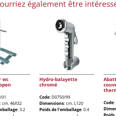
ourriez également être intéress
r wc
Hydro-balayette
Abat
open
chromé
couve
ther
/01
Code
: D0750/99
Code
:
: cm. 46X32
Dimensions
: cm. L120
Dimen
emballage
: 3.2
Poids de l'emballage
: 0.4
Poids