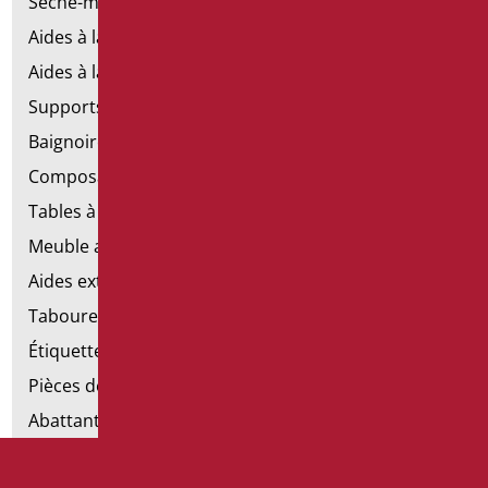
Sèche-mains électriques
Aides à la salle de bains d'émergence
Aides à la salle de bains en acier inoxydable
Supports de fixation pour les murs en placoplâtre
Baignoires avec porte
Composants de la main courante
Tables à langer
Meuble avec chaise pour salle de bains
Aides extractibles pour la salle de bains
Tabourets de douche
Étiquettes de salle de bain
Pièces détachées et petites pièces
Abattants et rehausses de toilettes