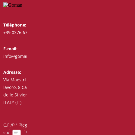
Téléphone:
Whatsapp:
+39 0376 671780
+39 3487772308
E-mail:
Fax:
info@goman.it
+39 0376 671286
Adresse:
Via Maestri del
lavoro, 8 Castiglione
delle Stiviere 46043
ITALY (IT)
C.F./P.I./Reg. Impr. 01890020207 – R.E.A. n° 206739 – Capital
social € 45.900,00 Code unique 7HE8RN5