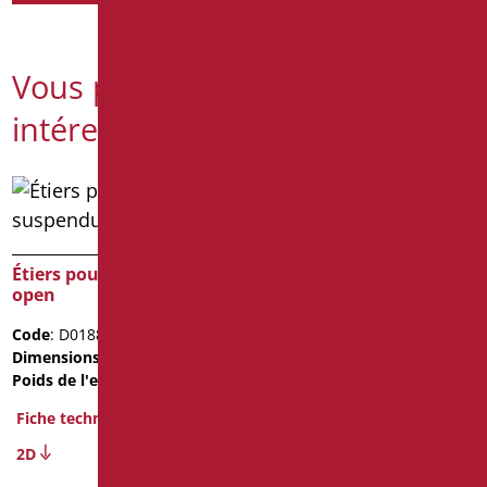
Vous pourriez également être
intéressé par
Étiers pour wc suspendu
Réservoir d’eau intégré
open
de 3/6 litres
Code
: D0188/01
Code
: D0114/01
Dimensions
: cm. 46X32
Dimensions
: cm. 500X530X80
Poids de l'emballage
: 3.2
Poids de l'emballage
: 5
Fiche technique
Fiche technique
2D
En savoir plus