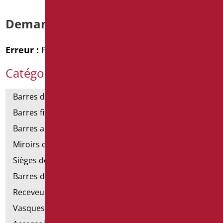
Demande d’informations
Erreur :
Formulaire de contact non trouvé !
Catégories de produits
Barres de support
Barres fixes et rabattables
Barres angulaires pour douches et baignoires
Miroirs de salle de bains
Sièges de douche et de baignoire
Barres de douche
Receveurs et cabines de douche
Vasques