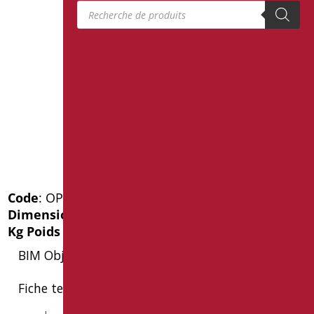
Recherche de produits
Code
: OP-D555/01
Dimensions
: cm. 44X38
Kg Poids de l'emballage
: 2.8
BIM Object
Fiche technique