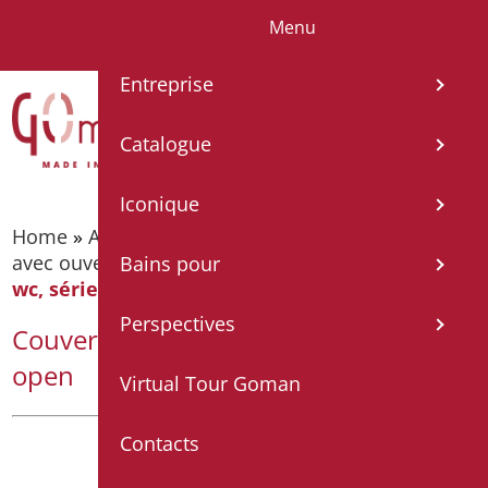
Menu
IT
EN
FR
ES
DE
Entreprise
Catalogue
Iconique
Home
»
Accessoires pour cuvette
»
Siège de WC
avec ouverture
»
Couvercle-abattant couvrant
Bains pour
wc, série open
Perspectives
Couvercle-abattant couvrant wc, série
open
Virtual Tour Goman
Contacts