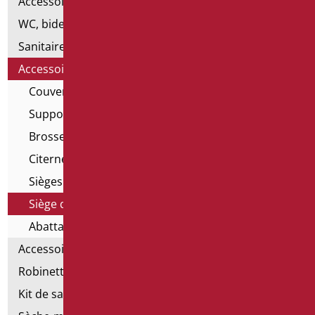
Accessoires pour lavabo
WC, bidet et pack WC
Sanitaires spéciaux
Accessoires pour cuvette
Couvercles de bord de toilette ouverts
Supports pour WC suspendus
Brosses de toilette
Citernes à déchets
Sièges de toilettes surélevés
Siège de WC avec ouverture
Abattants de toilettes
Accessoires pour la salle de bain
Robinetterie
Kit de salle de bains standard