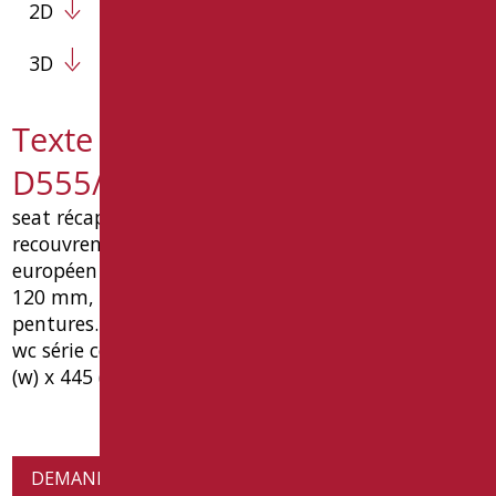
2D
3D
Texte de spécification OP-
D555/01
seat récapitulation avec couverture avec total
recouvrement des avant trou de céramique brevet
européen goman, avec siege avant ouverture de
120 mm, made in duroplast. réglables inox
pentures. seulement pour en goman handicapés
wc série céramique ouverte. dimensions mm 380
(w) x 445 (p) x 40 (h). type goman code op-d555 / 01
DEMANDE D'INFORMATIONS SUR LES PRODUITS