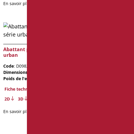
En savoir plus
Abattant pour wc série
Étriers pour wc monobloc
urban
Code
: D0187/01
Code
: D0982/01
Dimensions
: cm. 62X32
Dimensions
: cm. 436.6X35.9
Poids de l'emballage
: 7.4
Poids de l'emballage
: 2.88
Fiche technique
Fiche technique
2D
2D
3D
En savoir plus
En savoir plus