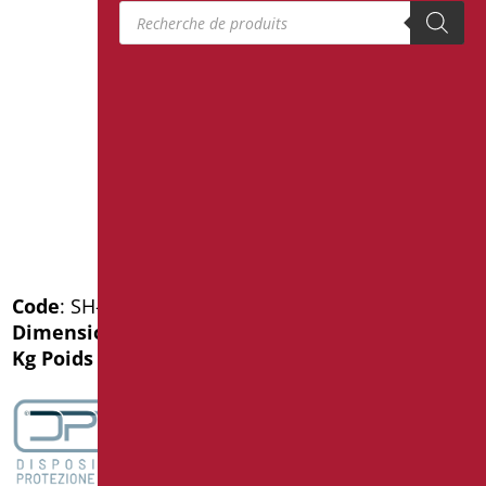
Recherche de produits
Code
: SH-B75/30
Dimensions
: cm. 75
Kg Poids de l'emballage
: 2.8