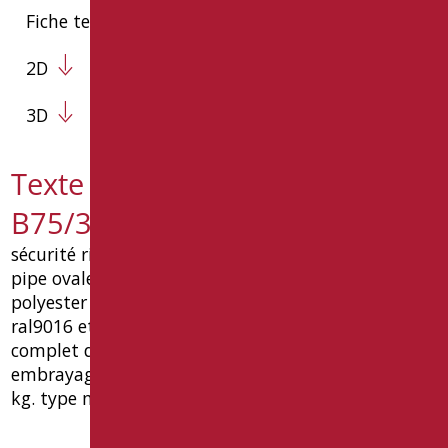
Fiche technique
2D
3D
Texte de spécification SH-
B75/30
sécurité ribaltabile cm bar. 75, fabriqué en acier
pipe ovale 30x60 1,5 enduits épaisseur epoxy
polyester usure matt blanc matériel couleur
ral9016 et / ou galvanique de mur revêtement
complet de plaque ferraillage inox aisi 430 et
embrayage verticale lock. capacite de charge 150
kg. type mesure cm.75 goman code sh-b75 / 30