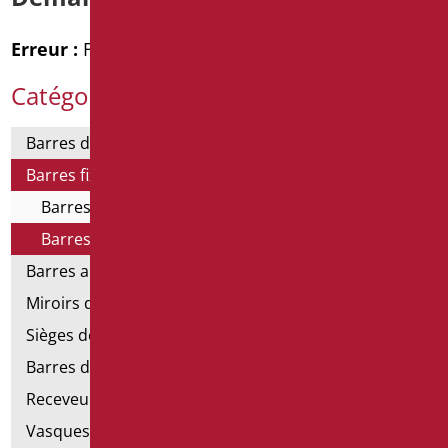
Erreur :
Formulaire de contact non trouvé !
Catégories de produits
Barres de support
Barres fixes et rabattables
Barres fixes
Barres rebattables
Barres angulaires pour douches et baignoires
Miroirs de salle de bains
Sièges de douche et de baignoire
Barres de douche
Receveurs et cabines de douche
Vasques