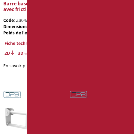
Barre basculante cm60
Barre basculante cm70,
avec friction
longue plaque, dérouleur
papier, friction
Code
: ZB04/01
Code
: ZB71/01
Dimensions
: cm. 60
Dimensions
: cm. 70
Poids de l'emballage
: 2.5
Poids de l'emballage
: 3.02
Fiche technique
Fiche technique
2D
3D
2D
3D
En savoir plus
En savoir plus