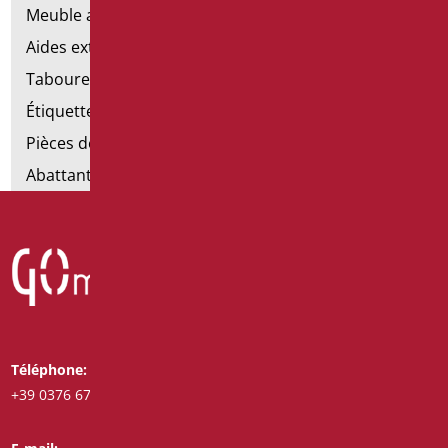
Meuble avec chaise pour salle de bains
Aides extractibles pour la salle de bains
Tabourets de douche
Étiquettes de salle de bain
Pièces détachées et petites pièces
Abattants et rehausses de toilettes
Téléphone:
Whatsapp:
+39 0376 671780
+39 3487772308