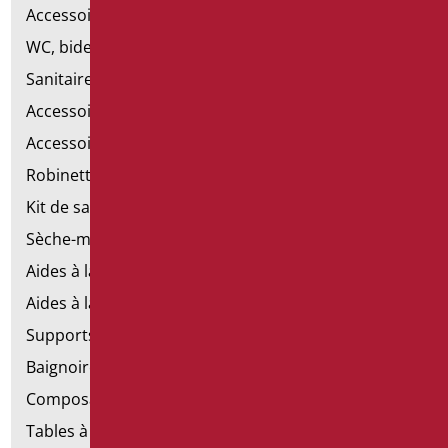
Accessoires pour lavabo
WC, bidet et pack WC
Sanitaires spéciaux
Accessoires pour cuvette
Accessoires pour la salle de bain
Robinetterie
Kit de salle de bains standard
Sèche-mains électriques
Aides à la salle de bains d'émergence
Aides à la salle de bains en acier inoxydable
Supports de fixation pour les murs en placoplâtre
Baignoires avec porte
Composants de la main courante
Tables à langer