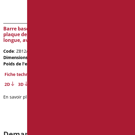
Barre basculante cm60,
Barre fixe, 80cm
plaque de support
renforcement
longue, avec friction
droite/gauche
Code
: ZB12/01
Code
: ZB03U/01
Dimensions
: cm. 60
Dimensions
: cm. 80
Poids de l'emballage
: 2.75
Poids de l'emballage
: 3.1
Fiche technique
Fiche technique
2D
3D
2D
3D
En savoir plus
En savoir plus
Demande d’informations