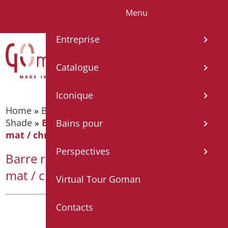
Menu
IT
EN
FR
ES
DE
Entreprise
Catalogue
Iconique
Home
»
Barres fixes et rabattables
»
Barres - Série
Shade
»
Barre rabattable shade cm. 75 blanc
Bains pour
mat / chrome
Perspectives
Barre rabattable shade cm. 75 blanc
mat / chrome
Virtual Tour Goman
Contacts