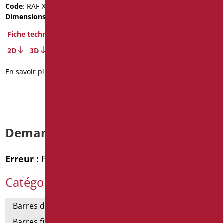
Code
: RAF-X12153SDF/94
Code
: MIA-X12050SDF/31
Dimensions
: cm. 53X121,5
Dimensions
: cm. 120X50
Fiche technique
Fiche technique
2D
3D
2D
3D
En savoir plus
En savoir plus
Demande d’informations
Erreur :
Formulaire de contact non trouvé !
Catégories de produits
Barres de support
Barres fixes et rabattables