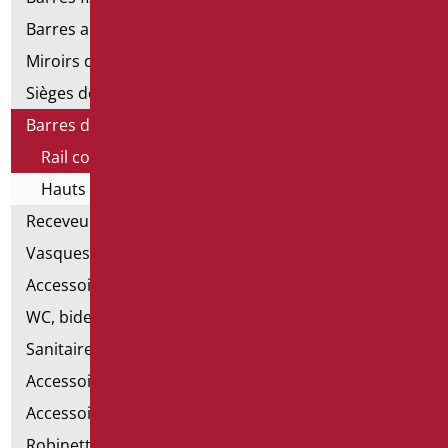
Barres angulaires pour douches et baignoires
Miroirs de salle de bains
Sièges de douche et de baignoire
Barres de douche
Rail coulissant complet avec douche et flex
Hauts et bas sans douche et sans flexion
Receveurs et cabines de douche
Vasques
Accessoires pour lavabo
WC, bidet et pack WC
Sanitaires spéciaux
Accessoires pour cuvette
Accessoires pour la salle de bain
Robinetterie