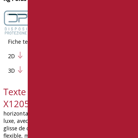
Fiche technique
2D
3D
Texte de spécification LEX-
X12050/31
horizontal type de sécurité poignée leonardo de
luxe, avec vertical 500 mm centrale fonction de
glisse de douche 1200 mm, avec douche jet et
flexible, made in tube ø32x1,5 mm inox 304,