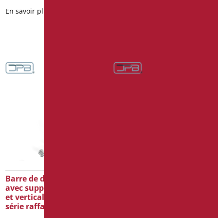
2D
3D
En savoir plus
En savoir plus
Barre de douche en t
Barre de douche en t
avec support douchette
avec support douchette
et verticale libre position
et verticale libre position
série raffaello inox cromo
série mia color