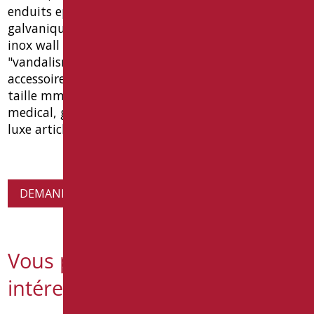
enduits epoxy polyester matériel et usure / ou
galvanique revêtement, fraisés union ø10, plaques
inox wall fixer, a 6 trous, rosettes inox fonction
"vandalisme" chrome. noir matt ral9005
accessoires et chrome. capacite de charge 150 kg.
taille mm. 500 (l) x 1200 (h) x 87 (p). ce dispositif
medical, garantie 10 ans. type: goman leonardo de
luxe article lex-x12050 / 30
DEMANDE D'INFORMATIONS SUR LES PRODUITS
Vous pourriez également être
intéressé par