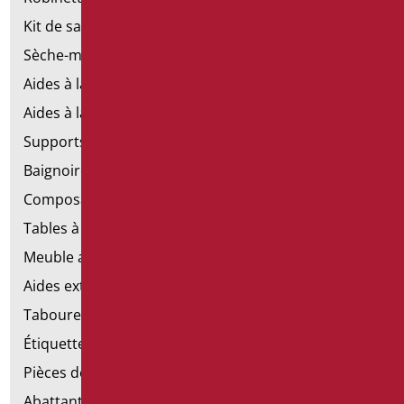
Kit de salle de bains standard
Sèche-mains électriques
Aides à la salle de bains d'émergence
Aides à la salle de bains en acier inoxydable
Supports de fixation pour les murs en placoplâtre
Baignoires avec porte
Composants de la main courante
Tables à langer
Meuble avec chaise pour salle de bains
Aides extractibles pour la salle de bains
Tabourets de douche
Étiquettes de salle de bain
Pièces détachées et petites pièces
Abattants et rehausses de toilettes