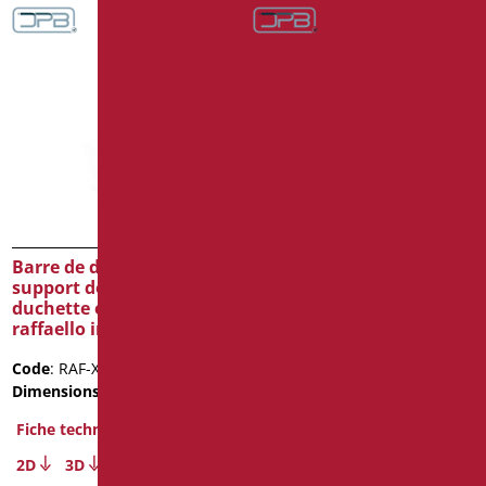
Barre de douche avec
Barre de douche avec
support douchette avec
support douchette
duchette et flex série
verticale libre position
raffaello inox cromo
compleète de douchette
série mia inox cromo
Code
: RAF-X030/94
Code
: MIA-X030/31
Dimensions
: cm. 121,5
Dimensions
: cm. 123
Fiche technique
Poids de l'emballage
: 3.6
2D
3D
Fiche technique