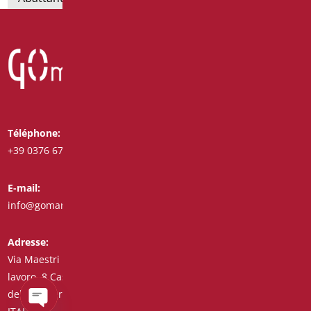
Téléphone:
Whatsapp:
+39 0376 671780
+39 3487772308
E-mail:
Fax:
info@goman.it
+39 0376 671286
Adresse:
Via Maestri del
lavoro, 8 Castiglione
delle Stiviere 46043