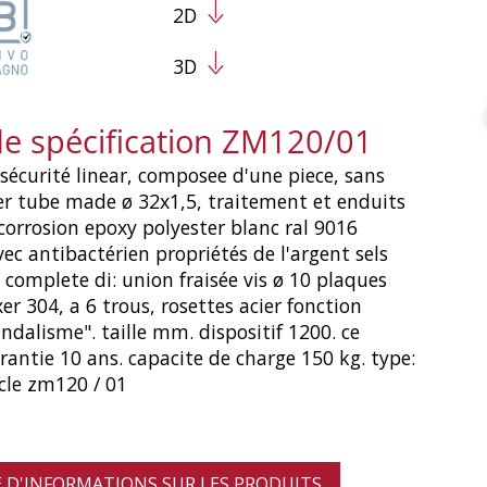
2D
3D
de spécification ZM120/01
sécurité linear, composee d'une piece, sans
ier tube made ø 32x1,5, traitement et enduits
corrosion epoxy polyester blanc ral 9016
vec antibactérien propriétés de l'argent sels
complete di: union fraisée vis ø 10 plaques
xer 304, a 6 trous, rosettes acier fonction
ndalisme". taille mm. dispositif 1200. ce
rantie 10 ans. capacite de charge 150 kg. type:
cle zm120 / 01
D'INFORMATIONS SUR LES PRODUITS