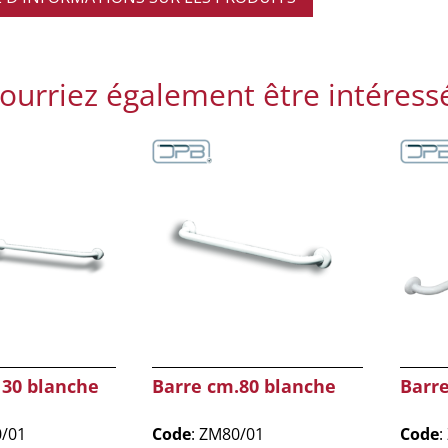
ourriez également être intéress
130 blanche
Barre cm.80 blanche
Barr
0/01
Code
: ZM80/01
Code
: