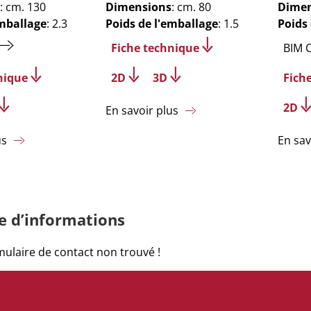
: cm. 130
Dimensions
: cm. 80
Dimen
emballage
: 2.3
Poids de l'emballage
: 1.5
Poids
Fiche technique
BIM 
nique
2D
3D
Fich
2D
En savoir plus
us
En sav
 d’informations
ulaire de contact non trouvé !