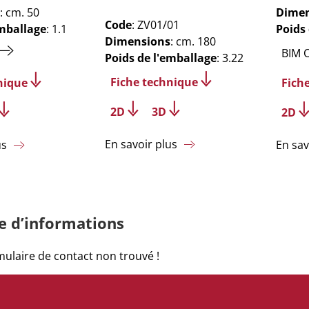
: cm. 50
Dimen
Code
: ZV01/01
emballage
: 1.1
Poids
Dimensions
: cm. 180
BIM 
Poids de l'emballage
: 3.22
Fiche technique
nique
Fich
2D
3D
2D
En savoir plus
us
En sav
 d’informations
ulaire de contact non trouvé !