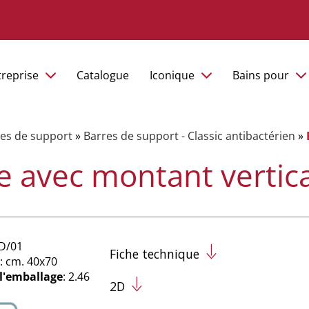
treprise
Catalogue
Iconique
Bains pour
es de support
»
Barres de support - Classic antibactérien
»
e avec montant vertical
0D/01
Fiche technique
: cm. 40x70
 l'emballage
: 2.46
2D