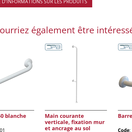
D'INFORMATIONS SUR LES PRODUITS
ourriez également être intéress
50 blanche
Main courante
Barr
verticale, fixation mur
et ancrage au sol
/01
Code
: