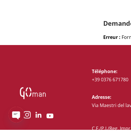
Demande
Erreur :
Form
Téléphone:
+39 0376 671780
Adresse:
Via Maestri del la
Open
chaty
C.F./P.I./Reg. Im