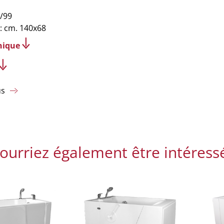
/99
: cm. 140x68
nique
us
ourriez également être intéress