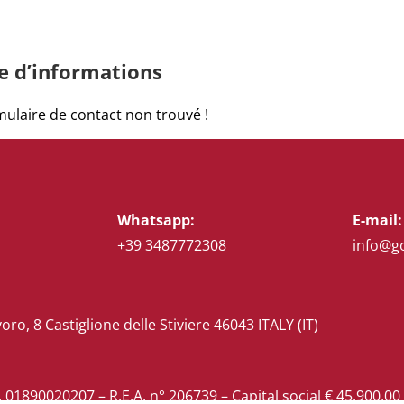
 d’informations
ulaire de contact non trouvé !
Whatsapp:
E-mail:
+39 3487772308
info@g
voro, 8 Castiglione delle Stiviere 46043 ITALY (IT)
pr. 01890020207 – R.E.A. n° 206739 – Capital social € 45.900