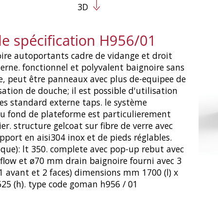
3D
de spécification H956/01
ire autoportants cadre de vidange et droit
erne. fonctionnel et polyvalent baignoire sans
e, peut être panneaux avec plus de-equipee de
sation de douche; il est possible d'utilisation
es standard externe taps. le système
du fond de plateforme est particulierement
er. structure gelcoat sur fibre de verre avec
pport en aisi304 inox et de pieds réglables.
que): lt 350. complete avec pop-up rebut avec
rflow et ø70 mm drain baignoire fourni avec 3
 avant et 2 faces) dimensions mm 1700 (l) x
x 625 (h). type code goman h956 / 01