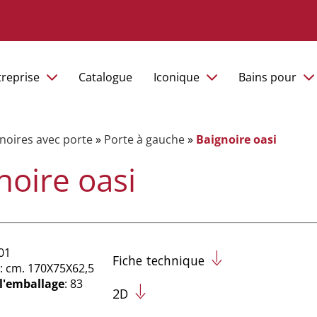
treprise
Catalogue
Iconique
Bains pour
noires avec porte
»
Porte à gauche
»
Baignoire oasi
noire oasi
01
Fiche technique
: cm. 170X75X62,5
 l'emballage
: 83
2D