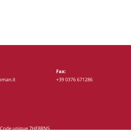
Fax:
oman.it
+39 0376 671286
,00 Code unique 7HE8RN5