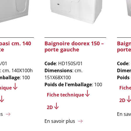
oasi cm. 140
Baignoire doorex 150 –
Baign
te
porte gauche
port
B/01
Code
: HD150S/01
Code
:
: cm. 140X100h
Dimensions
: cm.
Dimen
emballage
: 100
151X68X100
Poids
Poids de l'emballage
: 100
nique
Fich
Fiche technique
2D
2D
us
En sav
En savoir plus