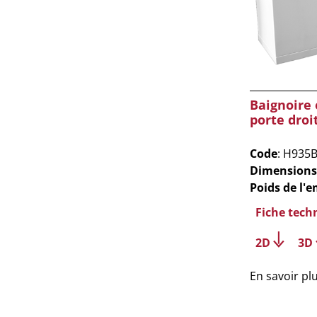
Baignoire 
porte droi
Code
: H935
Dimensions
Poids de l'
Fiche tech
2D
3D
En savoir pl