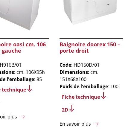
oire oasi cm. 106
Baignoire doorex 150 –
e gauche
porte droit
 H916B/01
Code
: HD150D/01
sions
: cm. 106X95h
Dimensions
: cm.
 de l'emballage
: 85
151X68X100
Poids de l'emballage
: 100
e technique
Fiche technique
2D
oir plus
En savoir plus