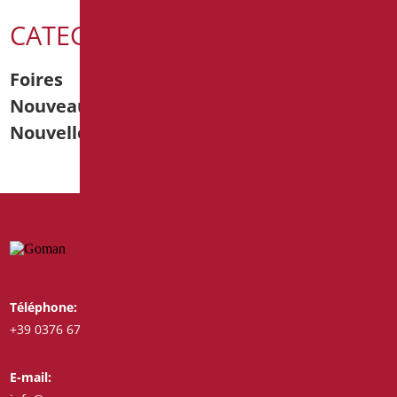
CATEGORIE
Foires
Nouveautés produits
Nouvelles
Téléphone:
Whatsapp:
+39 0376 671780
+39 3487772308
E-mail:
Fax: