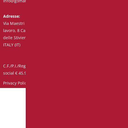
info@goman.it
+39 0376 671286
Adresse:
Via Maestri del
lavoro, 8 Castiglione
delle Stiviere 46043
ITALY (IT)
C.F./P.I./Reg. Impr. 01890020207 – R.E.A. n° 206739 – Capital
social € 45.900,00 Code unique 7HE8RN5
Privacy Policy
–
Informations clients-fournisseurs