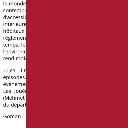
le monde de l’ameublement de salle de bains
contemporain, capable de combiner les besoins
d’accessibilité avec ceux de la décoration
intérieure, une caractéristique essentielle dans les
hôpitaux et les lieux d’accueil où le respect de la
réglementation n’est pas une option, et en même
temps, le plaisir esthétique doit être conféré à
l’environnement de la salle de bains, ce qui le
rend moins « hospitalier».
« Lea – I nostri figli » se compose de quatre
épisodes. L’histoire reprend trois ans après les
événements de la première saison. On y retrouve
Lea, jouée par Anna Valle, Arturo le musicien
(Mehmet Günsür) et Marco (Giorgio Pasotti), chef
du département et ex-mari de Lea.
Goman – Salle de bain pour vous, pour tous