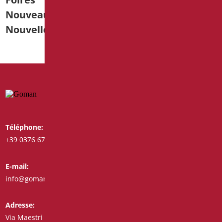
Nouveautés produits
Nouvelles
Téléphone:
Whatsapp:
+39 0376 671780
+39 3487772308
E-mail:
Fax:
info@goman.it
+39 0376 671286
Adresse:
Via Maestri del