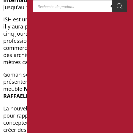
Recherche de produits
jusqu’au 18/03/2017:
Pavillon 3.0 – Stand D 93
ISH est une foire internationale très importante où
il y aura plus de 2400 exposants qui, au cours des
cinq jours, seront en contact avec les visiteurs
professionnels du monde des installations,
commerce de détail, ainsi que des ingénieurs et
des architectes, sur une superficie de 250 mille
mètres carrés.
Goman sera présent avec son propre stand pour
présenter
les nouveautés du catalogue 2017
:
meuble
NEW AGE
, la série
GIOTTO
, la série
RAFFAELLO
et d’autres articles intéressants.
La nouvelle série Giotto et Raffaello sont conçues
pour rapprocher les besoins des usagers et des
concepteurs. Encore une fois Goman a réussi à
créer des produits qui concilient la conception et