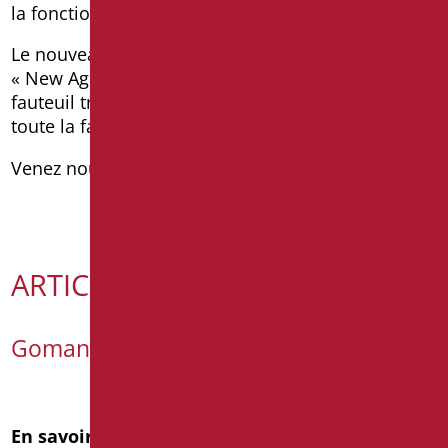
la fonctionnalité dans le respect des règlements.
Le nouveau meuble pour la salle de bain nommé
« New Age », grâce à ses lignes simples et le
fauteuil très pratique est la solution idéale pour
toute la famille.
Venez nous visiter !
ARTICOLI RECENTI
Goman @Cersaie 2026
En savoir plus