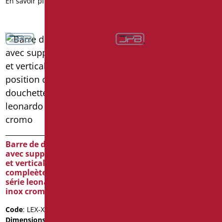
En savoir plus
En savoir plus
Barre de douche en t
avec support douchette
et verticale libre position
Barre de douche en t
série leonardo deluxe
avec support douchette
color
et verticale libre position
compleète de douchette
Code
: LEX-X12050SDF/30
série leonardo deluxe
Dimensions
: cm. 120X50
inox cromo
Poids de l'emballage
: 3.96
Code
: LEX-X12050/94
Fiche technique
Dimensions
: cm. 120X50