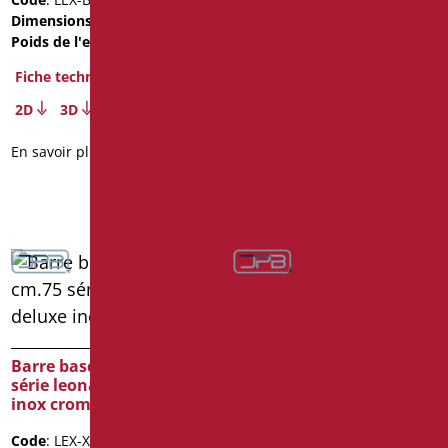
Dimensions
: cm. 75
Dimensions
: cm. 75
Poids de l'emballage
: 2.8
Poids de l'emballage
: 2.8
BIM Object
Fiche technique
2D
3D
Fiche technique
2D
3D
En savoir plus
En savoir plus
Barre cm.30 série
leonardo deluxe color
Barre basculante cm.75
série leonardo deluxe
Code
: LEX-M30/30
inox cromo
Dimensions
: cm. 30
Poids de l'emballage
: 0.8
Code
: LEX-XB75C/94