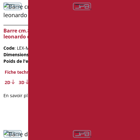
Barre cm.80 série
leonardo deluxe color
Barre cm.80 série
leonardo deluxe inox
Code
: LEX-M80/31
cromo
Dimensions
: cm. 80
Poids de l'emballage
: 1.6
Code
: LEX-XM80/94
Dimensions
: cm. 80
Fiche technique
Poids de l'emballage
: 1.6
2D
3D
Fiche technique
En savoir plus
2D
3D
En savoir plus