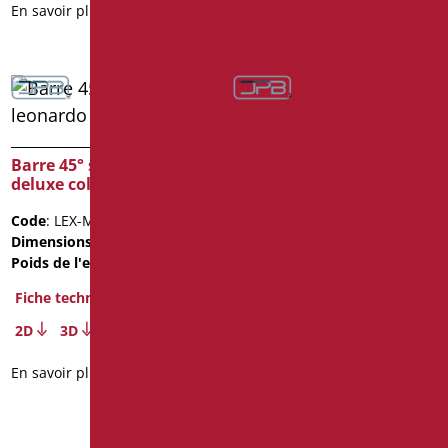
En savoir plus
Barre 45° série leonardo
deluxe color
Barre 45° série leonardo
deluxe inox cromo
Code
: LEX-MA1/31
Dimensions
: cm. 25X25
Code
: LEX-XMA1/94
Poids de l'emballage
: 1.2
Dimensions
: cm. 25X25
Poids de l'emballage
: 1.2
Fiche technique
Fiche technique
2D
3D
2D
3D
En savoir plus
En savoir plus