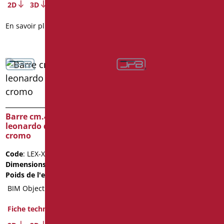
2D
3D
2D
3D
En savoir plus
En savoir plus
Barre cm.50 série
leonardo deluxe color
Barre cm.40 série
leonardo deluxe inox
Code
: LEX-M50/30
cromo
Dimensions
: cm. 50
Poids de l'emballage
: 1.15
Code
: LEX-XM40/94
Dimensions
: cm. 40
Fiche technique
Poids de l'emballage
: 1
2D
3D
BIM Object
En savoir plus
Fiche technique