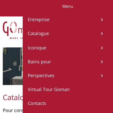
Menu
IT
EN
FR
ES
DE
Entreprise
Catalogue
Iconique
Bains pour
Perspectives
Virtual Tour Goman
Catalogue
Contacts
Pour consulter le catalogue par catégorie
cliquez