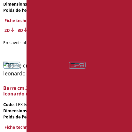
Dimensions
: cm. 75
Fiche technique
Poids de l'emballage
: 2.8
2D
3D
Fiche technique
En savoir plus
2D
3D
En savoir plus
Barre cm.30 série
leonardo deluxe color
Barre cm.30 série
leonardo deluxe inox
Code
: LEX-M30/31
cromo
Dimensions
: cm. 30
Poids de l'emballage
: 0.8
Code
: LEX-XM30/94
Dimensions
: cm. 30
Fiche technique
Poids de l'emballage
: 0.8