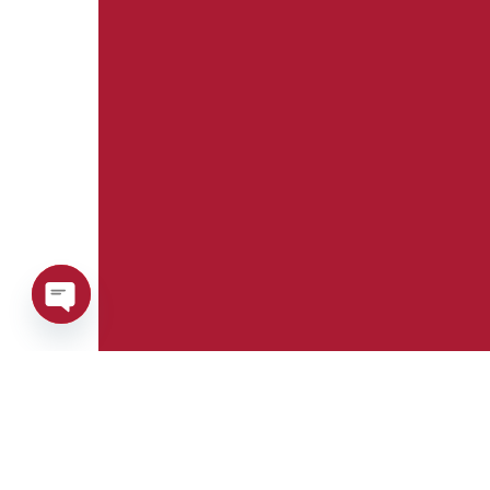
Open
chaty