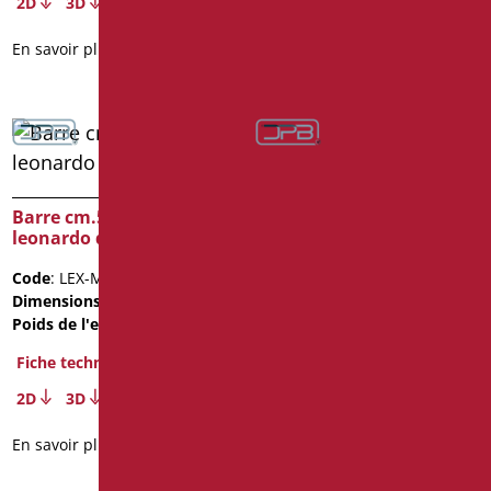
2D
3D
En savoir plus
Barre cm.50 série
leonardo deluxe color
Barre cm.50 série
leonardo deluxe inox
Code
: LEX-M50/31
cromo
Dimensions
: cm. 50
Poids de l'emballage
: 1.15
Code
: LEX-XM50/94
Dimensions
: cm. 50
Fiche technique
Poids de l'emballage
: 1.15
2D
3D
BIM Object
En savoir plus
Fiche technique
2D
3D