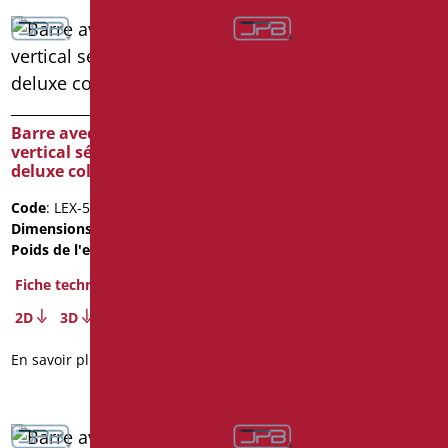
Barre avec montant
Barre avec montant
vertical série leonardo
vertical série leonardo
deluxe color
deluxe color
Code
: LEX-5050/30
Code
: LEX-5050/31
Dimensions
: cm. 50X50
Dimensions
: cm. 50X50
Poids de l'emballage
: 2.52
Poids de l'emballage
: 2.52
Fiche technique
Fiche technique
2D
3D
2D
3D
En savoir plus
En savoir plus