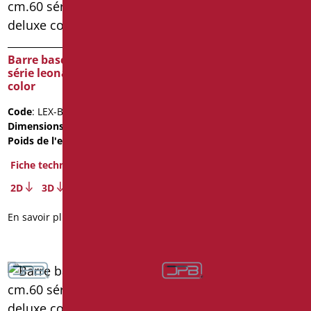
Barre basculante cm.60
Barre basculante cm.60
série leonardo deluxe
série leonardo deluxe
color
color
Code
: LEX-B60/31
Code
: LEX-B60C/30
Dimensions
: cm. 60
Dimensions
: cm. 60
Poids de l'emballage
: 2.4
Poids de l'emballage
: 2.4
Fiche technique
Fiche technique
2D
3D
2D
3D
En savoir plus
En savoir plus