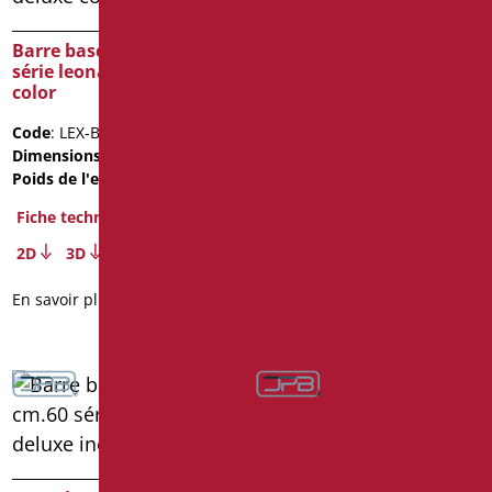
Barre basculante cm.60
Barre basculante cm.60
série leonardo deluxe
série leonardo deluxe
color
inox cromo
Code
: LEX-B60C/31
Code
: LEX-XB60/94
Dimensions
: cm. 60
Dimensions
: cm. 60
Poids de l'emballage
: 2.4
Poids de l'emballage
: 2.4
Fiche technique
Fiche technique
2D
3D
2D
3D
En savoir plus
En savoir plus