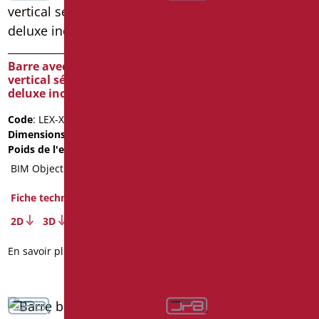
Barre avec montant
Barre basculante cm.60
vertical série leonardo
série leonardo deluxe
deluxe inox cromo
color
Code
: LEX-X5050/94
Code
: LEX-B60/30
Dimensions
: cm. 50X50
Dimensions
: cm. 60
Poids de l'emballage
: 2.52
Poids de l'emballage
: 2.4
BIM Object
Fiche technique
Fiche technique
2D
3D
2D
3D
En savoir plus
En savoir plus