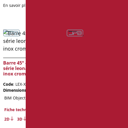
En savoir plus
En savoir plus
Barre 45° série leonardo
deluxe color
Barre 45° – 3 fixations
série leonardo deluxe
Code
: LEX-MA1/30
inox cromo
Dimensions
: cm. 25X25
Code
: LEX-XMA4/94
Fiche technique
Dimensions
: cm. 40X40
2D
3D
BIM Object
En savoir plus
Fiche technique
2D
3D