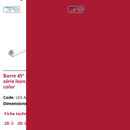
Barre 45° – 3 fixations
Barre 45° – 3 fixations
série leonardo deluxe
série leonardo deluxe
color
color
Code
: LEX-MA4/30
Code
: LEX-MA4/31
Dimensions
: cm. 40X40
Dimensions
: cm. 40X40
Poids de l'emballage
: 2
Fiche technique
Fiche technique
2D
3D
2D
3D