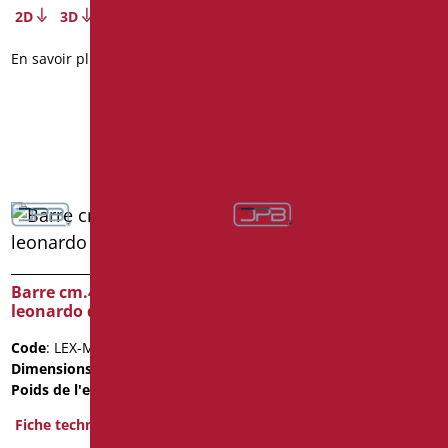
2D
3D
BIM Object
En savoir plus
Fiche technique
2D
3D
En savoir plus
Barre cm.40 série
Barre cm.40 série
leonardo deluxe color
leonardo deluxe color
Code
: LEX-M40/30
Code
: LEX-M40/31
Dimensions
: cm. 40
Dimensions
: cm. 40
Poids de l'emballage
: 1
Poids de l'emballage
: 1
Fiche technique
Fiche technique