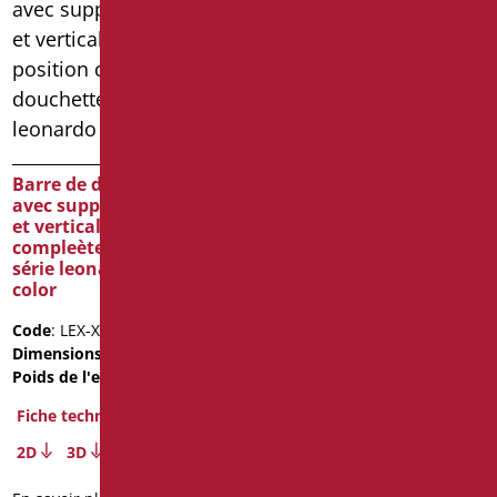
Barre de douche en t
Barre de douche en t
avec support douchette
avec support douchette
et verticale libre position
et verticale libre position
compleète de douchette
compleète de douchette
série leonardo deluxe
série leonardo deluxe
color
color
Code
: LEX-X12050/30
Code
: LEX-X12050/31
Dimensions
: cm. 120X50
Dimensions
: cm. 120X50
Poids de l'emballage
: 3.96
Poids de l'emballage
: 3.96
Fiche technique
Fiche technique
2D
3D
2D
3D