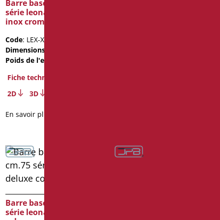
Barre basculante cm.60
Barre basculante cm.75
série leonardo deluxe
série leonardo deluxe
inox cromo
color
Code
: LEX-XB60C/94
Code
: LEX-B75/30
Dimensions
: cm. 60
Dimensions
: cm. 75
Poids de l'emballage
: 2.5
Poids de l'emballage
: 2.8
Fiche technique
Fiche technique
2D
3D
2D
3D
En savoir plus
En savoir plus
Barre basculante cm.75
Barre basculante cm.75
série leonardo deluxe
série leonardo deluxe