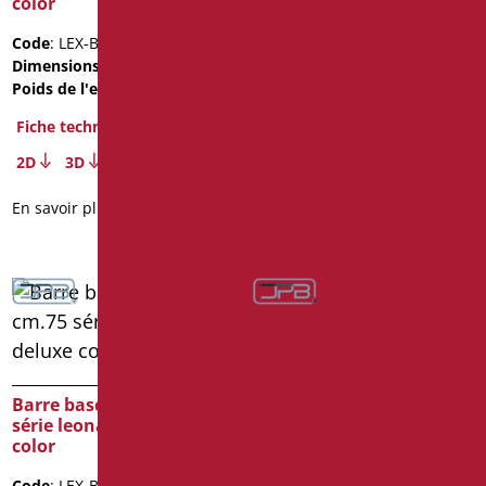
color
color
Code
: LEX-B75/31
Code
: LEX-B75C/30
Dimensions
: cm. 75
Dimensions
: cm. 75
Poids de l'emballage
: 2.8
Poids de l'emballage
: 2.8
Fiche technique
Fiche technique
2D
3D
2D
3D
En savoir plus
En savoir plus
Barre basculante cm.75
Barre basculante cm.75
série leonardo deluxe
série leonardo deluxe
color
inox cromo
Code
: LEX-B75C/31
Code
: LEX-XB75/94