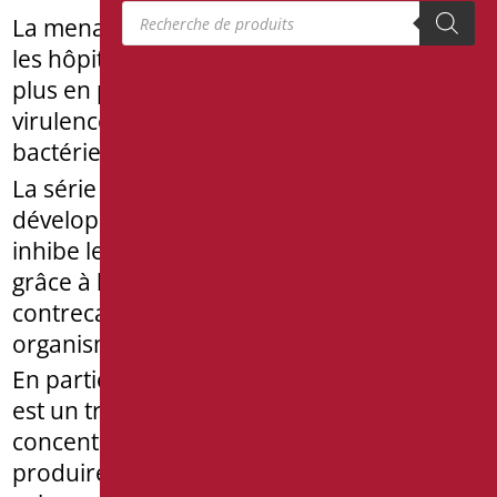
Recherche de produits
La menace de contamination croisée dans
les hôpitaux et les lieux publics devient de
plus en plus critique compte tenu de la
virulence des nouvelles familles de
bactéries.
La série Bio-Goman est un nouveau
développement de revêtement unique qui
inhibe le développement des bactéries
grâce à l’action des ions d’argent qui
contrecarrent la croissance des micro-
organismes.
En particulier, ce processus antibactérien
est un traitement spécial qui combat la
concentration bactérienne qui peut se
produire sur les surfaces métalliques. Ces