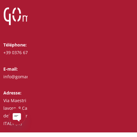
Téléphone:
Whatsapp:
+39 0376 671780
+39 3487772308
E-mail:
Fax:
info@goman.it
+39 0376 671286
Adresse:
Via Maestri del
lavoro, 8 Castiglione
delle Stiviere 46043
ITALY (IT)
Open
chaty