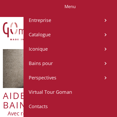
Menu
IT
EN
FR
ES
DE
Entreprise
Catalogue
Iconique
Bains pour
Perspectives
Virtual Tour Goman
AIDE À LA SALLE DE
BAIN
Contacts
Avec revêtement antibactérien