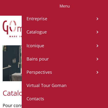
Menu
IT
EN
FR
ES
DE
Entreprise
Catalogue
Iconique
Bains pour
Perspectives
Virtual Tour Goman
Catalogue
Contacts
Pour consulter le catalogue par catégorie
cliquez