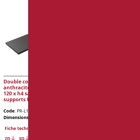
Double couche
Double couche
anthracite matt top cm.
anthracite matt top cm.
120 x h4 sans trous avec
140 x h4 sans trous avec
supports fixes
supports fixes
Code
: PR-L120/39
Code
: PR-L140/39
Dimensions
: cm. 120X50X4
Dimensions
: cm. 140X50X4
Poids de l'emballage
: 25
Fiche technique
Fiche technique
2D
3D