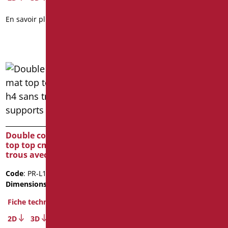
2D
3D
En savoir plus
En savoir plus
Double couche blanc mat
Double couche blanc mat
top top cm. 120 x h4 sans
top top cm. 140 x h4 sans
trous avec supports fixes
trous avec supports fixes
Code
: PR-L120/09
Code
: PR-L140/09
Dimensions
: cm. 120X50X4
Dimensions
: cm. 140X50X4
Fiche technique
Fiche technique
2D
3D
2D
3D