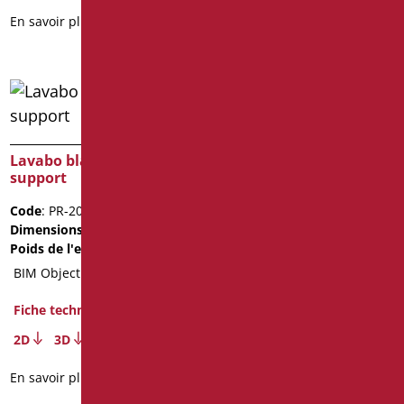
En savoir plus
En savoir plus
Lavabo blanc avec
support
Code
: PR-201/01
Dimensions
: cm. 65X38,5
Poids de l'emballage
: 9.5
BIM Object
Fiche technique
2D
3D
En savoir plus