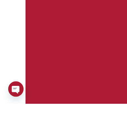
Open
chaty