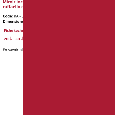
600X1050X22
Miroir inclinable série
Poids de l'emballage
: 6
raffaello color
Fiche technique
Code
: RAF-D0018/31
Dimensions
: cm. Ø60
2D
3D
Fiche technique
En savoir plus
2D
3D
En savoir plus