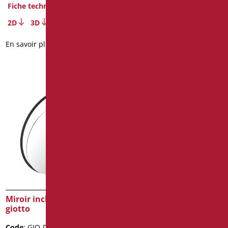
Fiche technique
Fiche technique
2D
3D
2D
3D
En savoir plus
En savoir plus
Miroir inclinable série
Miroir inclinable série
giotto
raffaello color
Code
: GIO-D0076/31
Code
: RAF-D0018/30