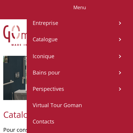
Menu
IT
EN
FR
ES
DE
Entreprise
Catalogue
Iconique
Bains pour
Perspectives
Virtual Tour Goman
Catalogue
Contacts
Pour consulter le catalogue par catégorie
cliquez