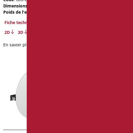
Dimensions
: cm. Ø70
Dimensions
: cm. Ø60
Poids de l'emballage
: 9.9
Fiche technique
Fiche technique
2D
3D
2D
3D
En savoir plus
En savoir plus
Miroir vertical /
horizontal fixe avec
cadre
Code
: D0045F/99
Dimensions
: cm.