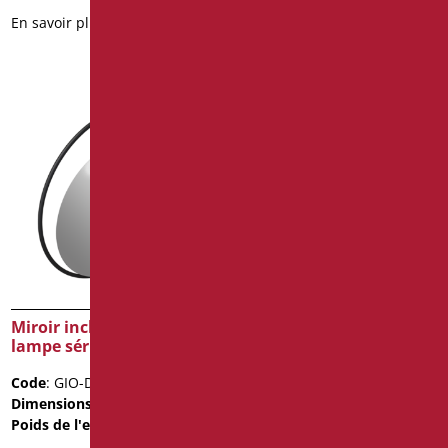
En savoir plus
En savoir plus
Miroir inclinable avec
Miroir inclinable série
lampe série giotto
giotto
Code
: GIO-D0075/31
Code
: GIO-D0076/30
Dimensions
: cm. Ø70
Dimensions
: cm. Ø70
Poids de l'emballage
: 10
Poids de l'emballage
: 9.9