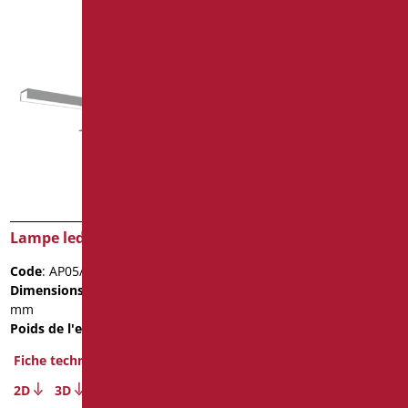
Lampe led
Miroir inclinable avec
lampe série giotto
Code
: AP05/99
Code
: GIO-D0075/30
Dimensions
: cm. 300x82x32
Dimensions
: cm. Ø70
mm
Poids de l'emballage
: 10
Poids de l'emballage
: 0.7
Fiche technique
Fiche technique
2D
3D
2D
3D