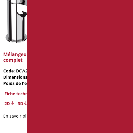
Mélangeur bidet chromé
Mélangeur chromé haut
complet
pour lavabo
Code
: D0W20/99
Code
: D0N11L/99
Dimensions
: cm. 12.5X6X17.5
Dimensions
: cm. 29.5X15X5.6
Poids de l'emballage
: 1
Fiche technique
Fiche technique
2D
3D
2D
3D
En savoir plus
En savoir plus