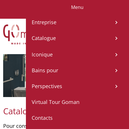
Menu
IT
EN
FR
ES
DE
Entreprise
Catalogue
Iconique
Bains pour
Perspectives
Virtual Tour Goman
Catalogue
Contacts
Pour consulter le catalogue par catégorie
cliquez