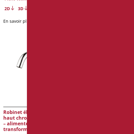
2D
2D
3D
En savoir plus
En savoir plus
Robinet électronique
haut chrome pour lavabo
– alimenté par
transformateur