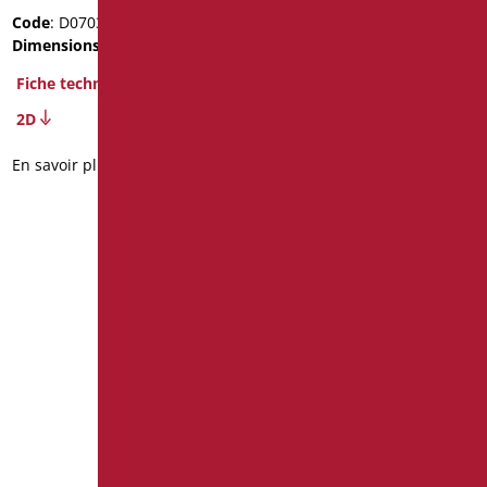
Code
: D07035PC/99
Dimensions
: cm. 18x15x6
Fiche technique
2D
En savoir plus