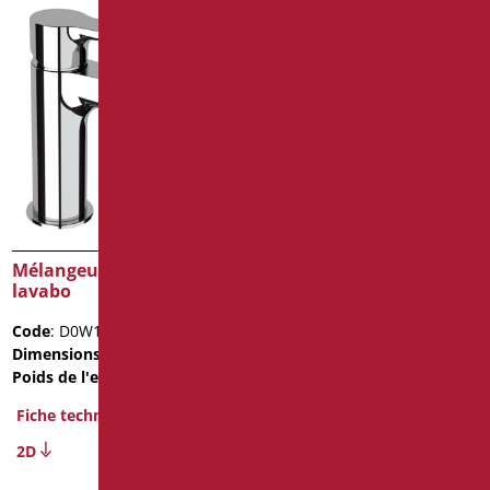
Mélangeur chromé pour
Mélangeur de douche
lavabo
intégré g1/2″f
Code
: D0W10/99
Code
: D0W30/99
Dimensions
: cm. 15X5X14
Dimensions
: cm. 12X14X5
Poids de l'emballage
: 2.7
Poids de l'emballage
: 0.8
Fiche technique
Fiche technique
2D
2D