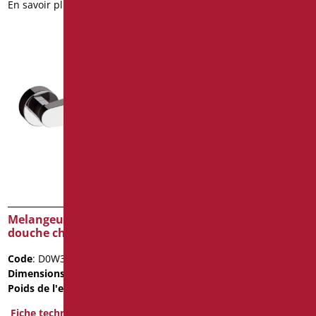
En savoir plus
En savoir plus
Melangeur externe
Robinet électronique
douche chrome
haut chrome pour lavabo
– alimenté par batterie
Code
: D0W33/99
Code
: D07035PB/99
Dimensions
: cm. 21.5X12X14
Dimensions
: cm. 18x15x6
Poids de l'emballage
: 1.15
Fiche technique
Fiche technique